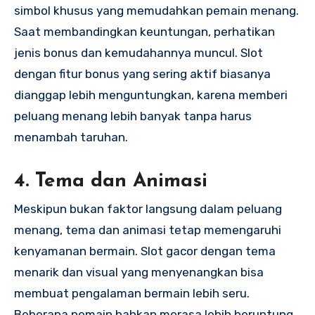
simbol khusus yang memudahkan pemain menang.
Saat membandingkan keuntungan, perhatikan
jenis bonus dan kemudahannya muncul. Slot
dengan fitur bonus yang sering aktif biasanya
dianggap lebih menguntungkan, karena memberi
peluang menang lebih banyak tanpa harus
menambah taruhan.
4. Tema dan Animasi
Meskipun bukan faktor langsung dalam peluang
menang, tema dan animasi tetap memengaruhi
kenyamanan bermain. Slot gacor dengan tema
menarik dan visual yang menyenangkan bisa
membuat pengalaman bermain lebih seru.
Beberapa pemain bahkan merasa lebih beruntung