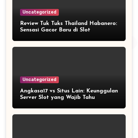
Uncategorized
Review Tuk Tuks Thailand Habanero:
Sensasi Gacor Baru di Slot
Uncategorized
Angkasa17 vs Situs Lain: Keunggulan
Server Slot yang Wajib Tahu