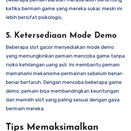
ketika bermain game yang mereka sukai, meski ini
lebih bersifat psikologis.
5. Ketersediaan Mode Demo
Beberapa slot gacor menyediakan mode demo
yang memungkinkan pemain mencoba game tanpa
risiko kehilangan uang asli. Ini membantu pemain
memahami mekanisme permainan sebelum benar-
benar bertaruh. Dengan mencoba beberapa game
demo, pemain bisa membandingkan keuntungan
dan memilih slot yang paling sesuai dengan gaya
bermain mereka.
Tips Memaksimalkan