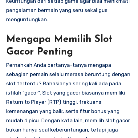
keuntungan dari setiap game agar bisa menikmati
pengalaman bermain yang seru sekaligus
menguntungkan.
Mengapa Memilih Slot
Gacor Penting
Pernahkah Anda bertanya-tanya mengapa
sebagian pemain selalu merasa beruntung dengan
slot tertentu? Rahasianya sering kali ada pada
istilah “gacor”. Slot yang gacor biasanya memiliki
Return to Player (RTP) tinggi, frekuensi
kemenangan yang baik, serta fitur bonus yang
mudah dipicu. Dengan kata lain, memilih slot gacor
bukan hanya soal keberuntungan, tetapi juga