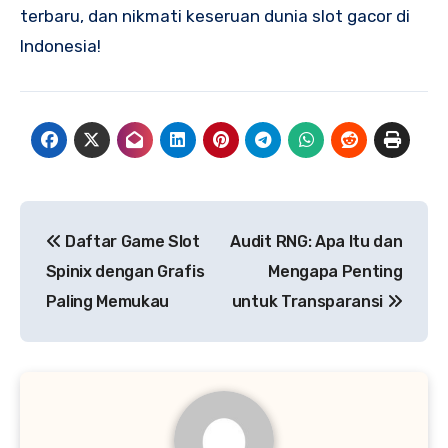
terbaru, dan nikmati keseruan dunia slot gacor di
Indonesia!
Post
Daftar Game Slot
Audit RNG: Apa Itu dan
navigation
Spinix dengan Grafis
Mengapa Penting
Paling Memukau
untuk Transparansi