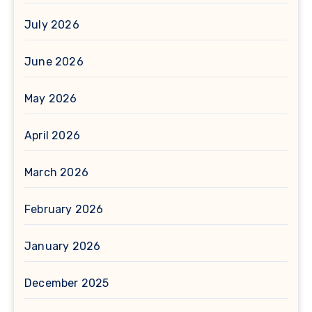
July 2026
June 2026
May 2026
April 2026
March 2026
February 2026
January 2026
December 2025