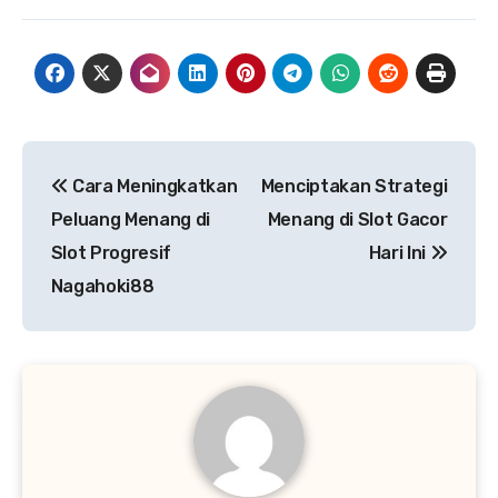
Post
Cara Meningkatkan
Menciptakan Strategi
navigation
Peluang Menang di
Menang di Slot Gacor
Slot Progresif
Hari Ini
Nagahoki88