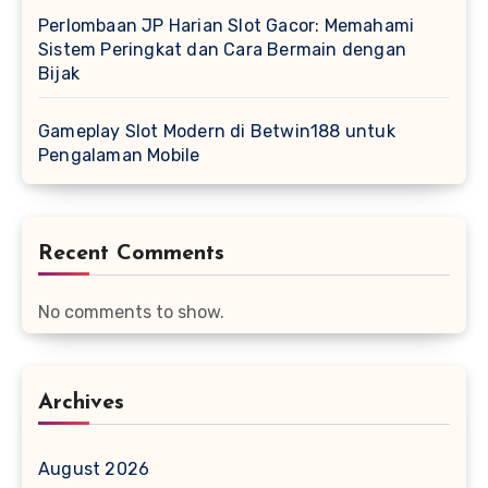
Perlombaan JP Harian Slot Gacor: Memahami
Sistem Peringkat dan Cara Bermain dengan
Bijak
Gameplay Slot Modern di Betwin188 untuk
Pengalaman Mobile
Recent Comments
No comments to show.
Archives
August 2026