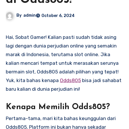
di Odds805!
By
admin
October 6, 2024
Hai, Sobat Gamer! Kalian pasti sudah tidak asing
lagi dengan dunia perjudian online yang semakin
marak di Indonesia, terutama slot online. Jika
kalian mencari tempat untuk merasakan serunya
bermain slot, Odds805 adalah pilihan yang tepat!
Yuk, kita bahas kenapa
Odds805
bisa jadi sahabat
baru kalian di dunia perjudian ini!
Kenapa Memilih Odds805?
Pertama-tama, mari kita bahas keunggulan dari
Odds805. Platform ini bukan hanya sekadar