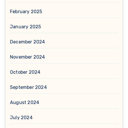
February 2025
January 2025
December 2024
November 2024
October 2024
September 2024
August 2024
July 2024