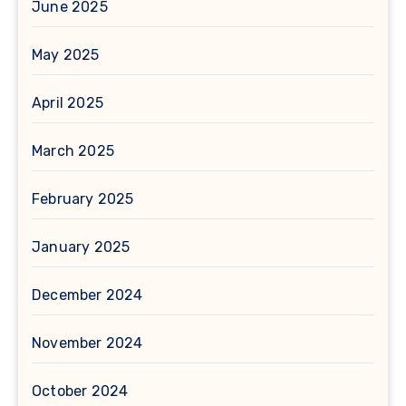
June 2025
May 2025
April 2025
March 2025
February 2025
January 2025
December 2024
November 2024
October 2024