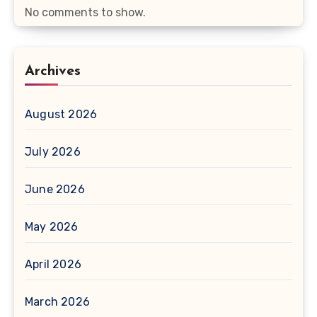
No comments to show.
Archives
August 2026
July 2026
June 2026
May 2026
April 2026
March 2026