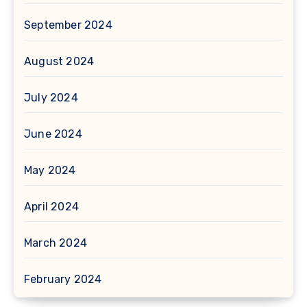
September 2024
August 2024
July 2024
June 2024
May 2024
April 2024
March 2024
February 2024