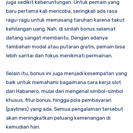
juga sedikit keberuntungan. Untuk pemain yang
baru pertama kali mencoba, seringkali ada rasa
ragu-ragu untuk memasang taruhan karena takut
kehilangan uang. Nah, di sinilah bonus selamat
datang sangat membantu. Dengan adanya
tambahan modal atau putaran gratis, pemain bisa
lebih santai dan fokus menikmati permainan.
Selain itu, bonus ini juga menjadi kesempatan yang
baik untuk memahami bagaimana cara kerja slot
dari Habanero, mulai dari mengenal simbol-simbol
khusus, fitur bonus, hingga pola pembayaran
(paylines) yang ada. Semua pengalaman tersebut
akan meningkatkan peluang kemenangan di
kemudian hari.