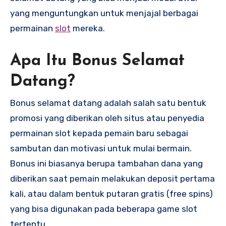
yang menguntungkan untuk menjajal berbagai
permainan
slot
mereka.
Apa Itu Bonus Selamat
Datang?
Bonus selamat datang adalah salah satu bentuk
promosi yang diberikan oleh situs atau penyedia
permainan slot kepada pemain baru sebagai
sambutan dan motivasi untuk mulai bermain.
Bonus ini biasanya berupa tambahan dana yang
diberikan saat pemain melakukan deposit pertama
kali, atau dalam bentuk putaran gratis (free spins)
yang bisa digunakan pada beberapa game slot
tertentu.