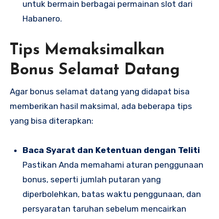
untuk bermain berbagai permainan slot dari
Habanero.
Tips Memaksimalkan
Bonus Selamat Datang
Agar bonus selamat datang yang didapat bisa
memberikan hasil maksimal, ada beberapa tips
yang bisa diterapkan:
Baca Syarat dan Ketentuan dengan Teliti
Pastikan Anda memahami aturan penggunaan
bonus, seperti jumlah putaran yang
diperbolehkan, batas waktu penggunaan, dan
persyaratan taruhan sebelum mencairkan