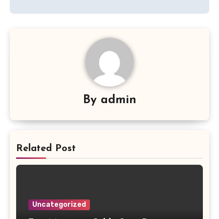
By
admin
Related Post
Uncategorized