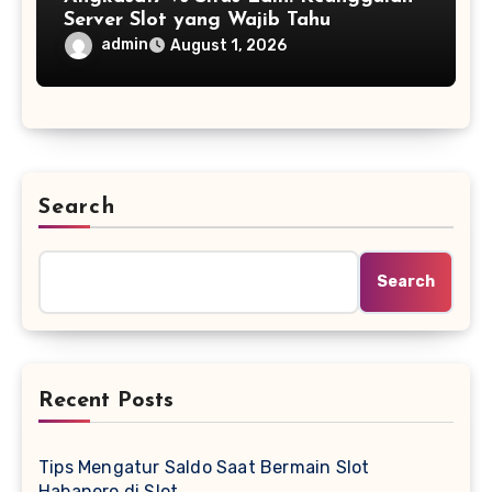
Server Slot yang Wajib Tahu
admin
August 1, 2026
Search
Search
Recent Posts
Tips Mengatur Saldo Saat Bermain Slot
Habanero di Slot