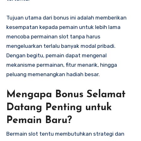
Tujuan utama dari bonus ini adalah memberikan
kesempatan kepada pemain untuk lebih lama
mencoba permainan slot tanpa harus
mengeluarkan terlalu banyak modal pribadi.
Dengan begitu, pemain dapat mengenal
mekanisme permainan, fitur menarik, hingga
peluang memenangkan hadiah besar.
Mengapa Bonus Selamat
Datang Penting untuk
Pemain Baru?
Bermain slot tentu membutuhkan strategi dan