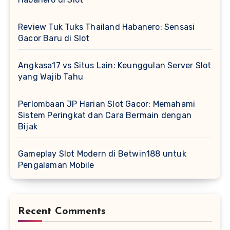
Review Tuk Tuks Thailand Habanero: Sensasi
Gacor Baru di Slot
Angkasa17 vs Situs Lain: Keunggulan Server Slot
yang Wajib Tahu
Perlombaan JP Harian Slot Gacor: Memahami
Sistem Peringkat dan Cara Bermain dengan
Bijak
Gameplay Slot Modern di Betwin188 untuk
Pengalaman Mobile
Recent Comments