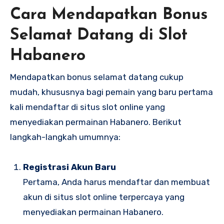
Cara Mendapatkan Bonus
Selamat Datang di Slot
Habanero
Mendapatkan bonus selamat datang cukup
mudah, khususnya bagi pemain yang baru pertama
kali mendaftar di situs slot online yang
menyediakan permainan Habanero. Berikut
langkah-langkah umumnya:
Registrasi Akun Baru
Pertama, Anda harus mendaftar dan membuat
akun di situs slot online terpercaya yang
menyediakan permainan Habanero.