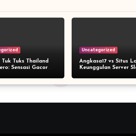
gorized
Uncategorized
 Tuk Tuks Thailand
Angkasa17 vs Situs La
ro: Sensasi Gacor
Keunggulan Server Sl
i Slot
yang Wajib Tahu