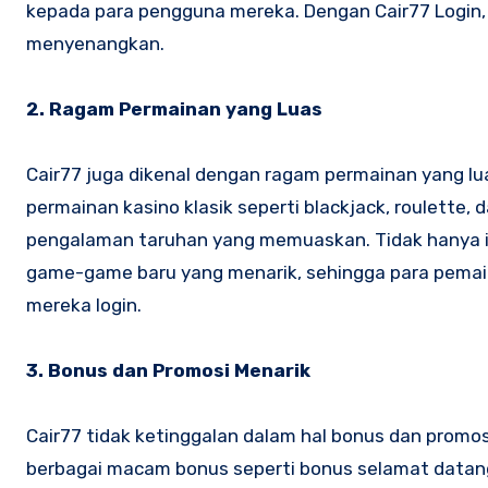
kepada para pengguna mereka. Dengan Cair77 Login,
menyenangkan.
2. Ragam Permainan yang Luas
Cair77 juga dikenal dengan ragam permainan yang lu
permainan kasino klasik seperti blackjack, roulette
pengalaman taruhan yang memuaskan. Tidak hanya i
game-game baru yang menarik, sehingga para pemain s
mereka login.
3. Bonus dan Promosi Menarik
Cair77 tidak ketinggalan dalam hal bonus dan promos
berbagai macam bonus seperti bonus selamat datang,