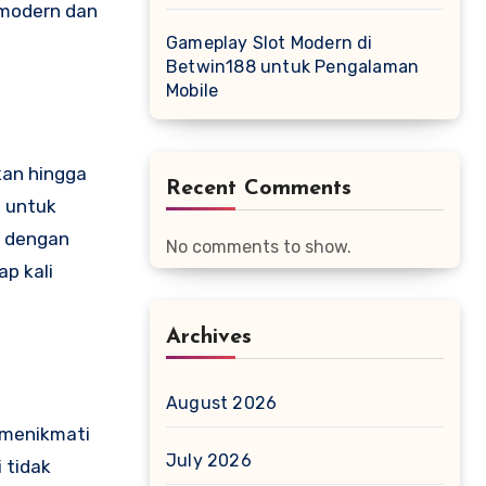
 modern dan
Gameplay Slot Modern di
Betwin188 untuk Pengalaman
Mobile
kan hingga
Recent Comments
n untuk
a dengan
No comments to show.
p kali
Archives
August 2026
t menikmati
July 2026
 tidak