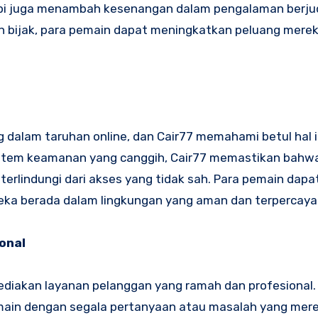
api juga menambah kesenangan dalam pengalaman berju
 bijak, para pemain dapat meningkatkan peluang mere
 dalam taruhan online, dan Cair77 memahami betul hal i
istem keamanan yang canggih, Cair77 memastikan bahwa
rlindungi dari akses yang tidak sah. Para pemain dapat
eka berada dalam lingkungan yang aman dan terpercaya
onal
yediakan layanan pelanggan yang ramah dan profesional.
ain dengan segala pertanyaan atau masalah yang mere