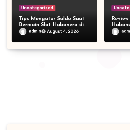
Uncategorized
Uncate
Tips Mengatur Saldo Saat
Review
Bermain Slot Habanero di
Habane
Slot
Baru di
admin
adm
August 4, 2026