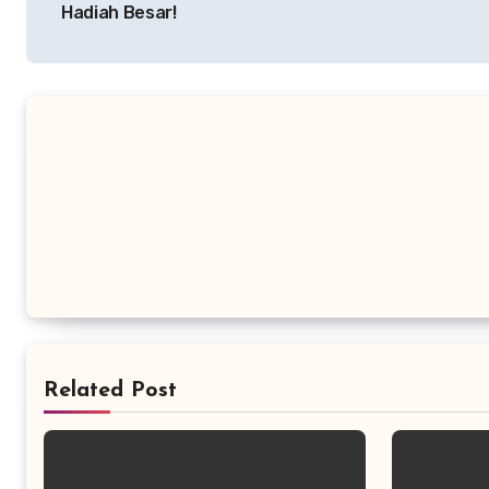
Hadiah Besar!
Related Post