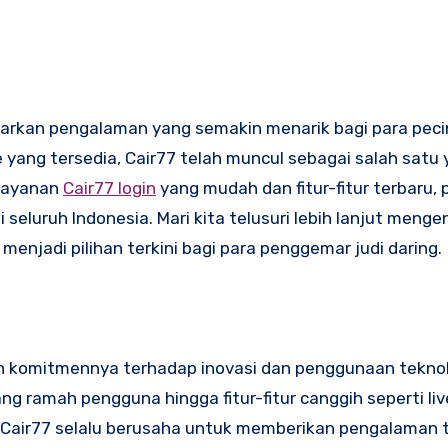
rkan pengalaman yang semakin menarik bagi para pecint
e yang tersedia, Cair77 telah muncul sebagai salah satu 
 layanan
Cair77 login
yang mudah dan fitur-fitur terbaru, p
i seluruh Indonesia. Mari kita telusuri lebih lanjut menge
njadi pilihan terkini bagi para penggemar judi daring.
h komitmennya terhadap inovasi dan penggunaan teknol
g ramah pengguna hingga fitur-fitur canggih seperti li
 Cair77 selalu berusaha untuk memberikan pengalaman 