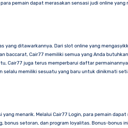
 para pemain dapat merasakan sensasi judi online yang
as yang ditawarkannya. Dari slot online yang mengasyik
, dan baccarat, Cair77 memiliki semua yang Anda butuhka
tu, Cair77 juga terus memperbarui daftar permainanny
elalu memiliki sesuatu yang baru untuk dinikmati setia
i yang menarik. Melalui Cair77 Login, para pemain dapa
 bonus setoran, dan program loyalitas. Bonus-bonus ini