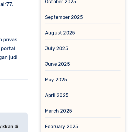
October 2025
air77.
September 2025
August 2025
 privasi
 portal
July 2025
gan judi
June 2025
May 2025
April 2025
March 2025
ikkan di
February 2025