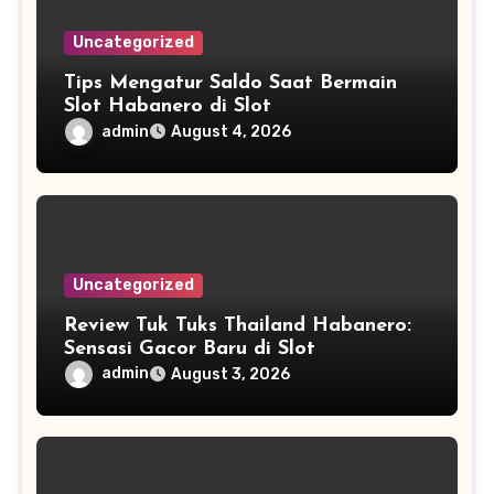
Uncategorized
Tips Mengatur Saldo Saat Bermain
Slot Habanero di Slot
admin
August 4, 2026
Uncategorized
Review Tuk Tuks Thailand Habanero:
Sensasi Gacor Baru di Slot
admin
August 3, 2026