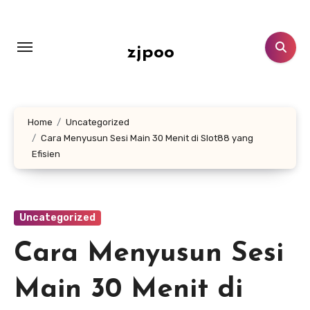
Skip
to
content
zjpoo
Home
Uncategorized
Cara Menyusun Sesi Main 30 Menit di Slot88 yang
Efisien
Uncategorized
Cara Menyusun Sesi
Main 30 Menit di