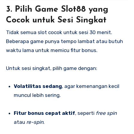
3. Pilih Game Slot88 yang
Cocok untuk Sesi Singkat
Tidak semua slot cocok untuk sesi 30 menit.
Beberapa game punya tempo lambat atau butuh
waktu lama untuk memicu fitur bonus.
Untuk sesi singkat, pilih game dengan:
Volatilitas sedang
, agar kemenangan kecil
muncul lebih sering.
Fitur bonus cepat aktif
, seperti
free spin
atau
re-spin
.