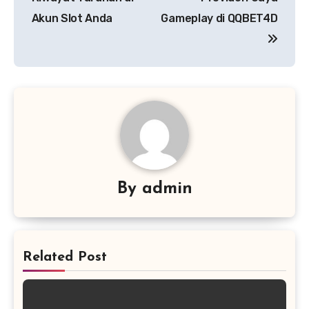
Akun Slot Anda
Gameplay di QQBET4D
By
admin
Related Post