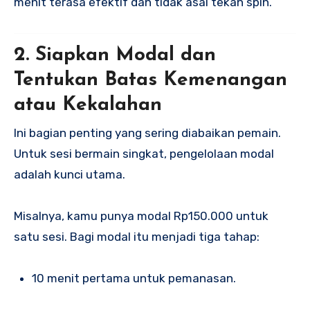
menit terasa efektif dan tidak asal tekan spin.
2. Siapkan Modal dan
Tentukan Batas Kemenangan
atau Kekalahan
Ini bagian penting yang sering diabaikan pemain.
Untuk sesi bermain singkat, pengelolaan modal
adalah kunci utama.
Misalnya, kamu punya modal Rp150.000 untuk
satu sesi. Bagi modal itu menjadi tiga tahap:
10 menit pertama untuk pemanasan.