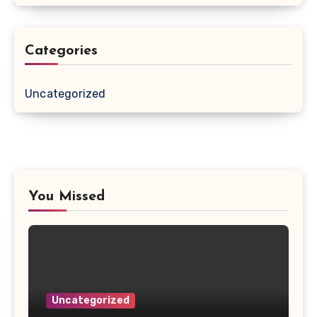
Categories
Uncategorized
You Missed
Uncategorized