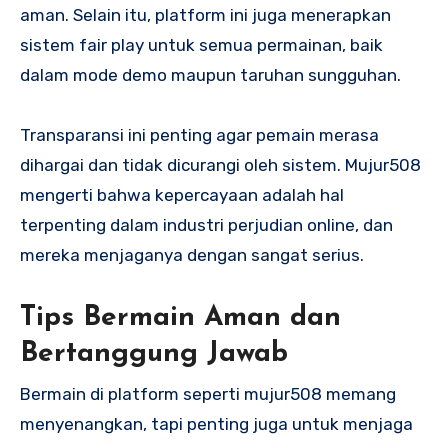
aman. Selain itu, platform ini juga menerapkan
sistem fair play untuk semua permainan, baik
dalam mode demo maupun taruhan sungguhan.
Transparansi ini penting agar pemain merasa
dihargai dan tidak dicurangi oleh sistem. Mujur508
mengerti bahwa kepercayaan adalah hal
terpenting dalam industri perjudian online, dan
mereka menjaganya dengan sangat serius.
Tips Bermain Aman dan
Bertanggung Jawab
Bermain di platform seperti mujur508 memang
menyenangkan, tapi penting juga untuk menjaga