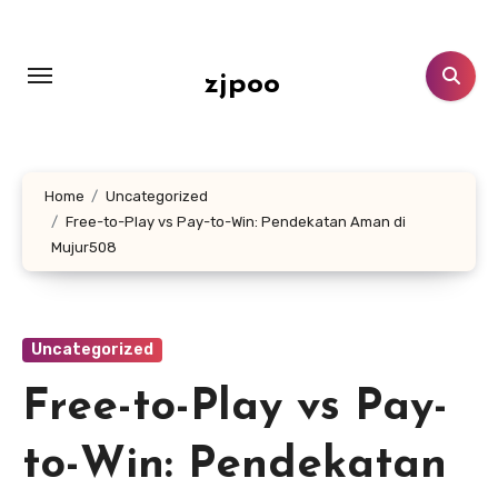
Skip
to
content
zjpoo
Home
Uncategorized
Free-to-Play vs Pay-to-Win: Pendekatan Aman di
Mujur508
Uncategorized
Free-to-Play vs Pay-
to-Win: Pendekatan