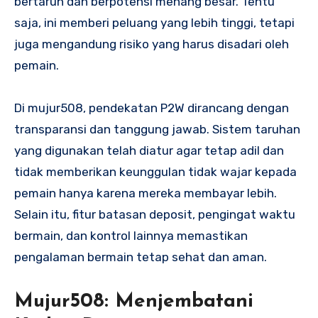
bertaruh dan berpotensi menang besar. Tentu
saja, ini memberi peluang yang lebih tinggi, tetapi
juga mengandung risiko yang harus disadari oleh
pemain.
Di mujur508, pendekatan P2W dirancang dengan
transparansi dan tanggung jawab. Sistem taruhan
yang digunakan telah diatur agar tetap adil dan
tidak memberikan keunggulan tidak wajar kepada
pemain hanya karena mereka membayar lebih.
Selain itu, fitur batasan deposit, pengingat waktu
bermain, dan kontrol lainnya memastikan
pengalaman bermain tetap sehat dan aman.
Mujur508: Menjembatani