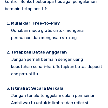
kontrol. Berikut beberapa tips agar pengalaman
bermain tetap positif:
Mulai dari Free-to-Play
Gunakan mode gratis untuk mengenal
permainan dan mengasah strategi.
Tetapkan Batas Anggaran
Jangan pernah bermain dengan uang
kebutuhan sehari-hari. Tetapkan batas deposit
dan patuhi itu.
Istirahat Secara Berkala
Jangan terlalu tenggelam dalam permainan.
Ambil waktu untuk istirahat dan refleksi.