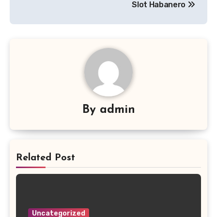
Slot Habanero
By
admin
Related Post
Uncategorized