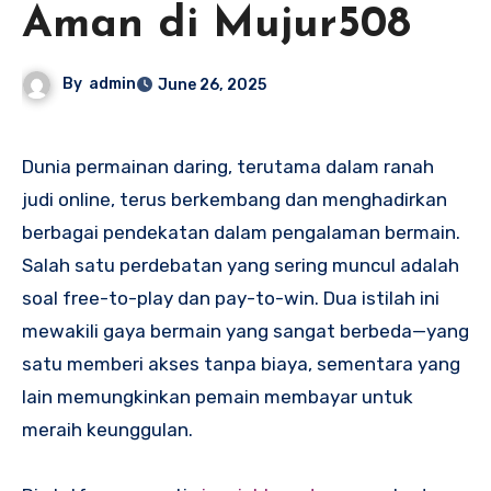
Aman di Mujur508
By
admin
June 26, 2025
Dunia permainan daring, terutama dalam ranah
judi online, terus berkembang dan menghadirkan
berbagai pendekatan dalam pengalaman bermain.
Salah satu perdebatan yang sering muncul adalah
soal free-to-play dan pay-to-win. Dua istilah ini
mewakili gaya bermain yang sangat berbeda—yang
satu memberi akses tanpa biaya, sementara yang
lain memungkinkan pemain membayar untuk
meraih keunggulan.