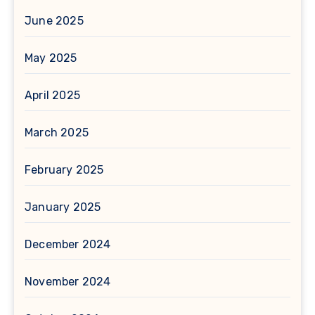
June 2025
May 2025
April 2025
March 2025
February 2025
January 2025
December 2024
November 2024