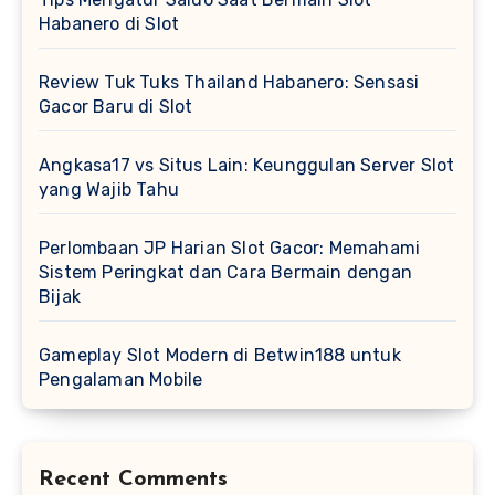
Habanero di Slot
Review Tuk Tuks Thailand Habanero: Sensasi
Gacor Baru di Slot
Angkasa17 vs Situs Lain: Keunggulan Server Slot
yang Wajib Tahu
Perlombaan JP Harian Slot Gacor: Memahami
Sistem Peringkat dan Cara Bermain dengan
Bijak
Gameplay Slot Modern di Betwin188 untuk
Pengalaman Mobile
Recent Comments