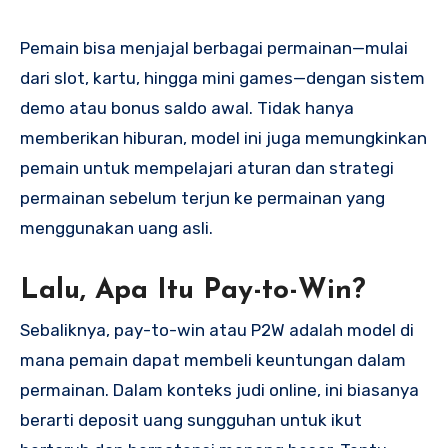
Pemain bisa menjajal berbagai permainan—mulai
dari slot, kartu, hingga mini games—dengan sistem
demo atau bonus saldo awal. Tidak hanya
memberikan hiburan, model ini juga memungkinkan
pemain untuk mempelajari aturan dan strategi
permainan sebelum terjun ke permainan yang
menggunakan uang asli.
Lalu, Apa Itu Pay-to-Win?
Sebaliknya, pay-to-win atau P2W adalah model di
mana pemain dapat membeli keuntungan dalam
permainan. Dalam konteks judi online, ini biasanya
berarti deposit uang sungguhan untuk ikut