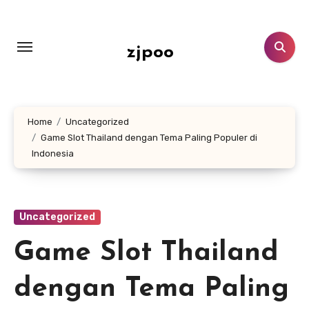
Skip
to
content
zjpoo
Home
Uncategorized
Game Slot Thailand dengan Tema Paling Populer di
Indonesia
Uncategorized
Game Slot Thailand
dengan Tema Paling