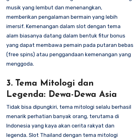
musik yang lembut dan menenangkan,
memberikan pengalaman bermain yang lebih
imersif. Kemenangan dalam slot dengan tema
alam biasanya datang dalam bentuk fitur bonus
yang dapat membawa pemain pada putaran bebas
(free spins) atau penggandaan kemenangan yang
menggoda.
3. Tema Mitologi dan
Legenda: Dewa-Dewa Asia
Tidak bisa dipungkiri, tema mitologi selalu berhasil
menarik perhatian banyak orang, terutama di
Indonesia yang kaya akan cerita rakyat dan
legenda. Slot Thailand dengan tema mitologi