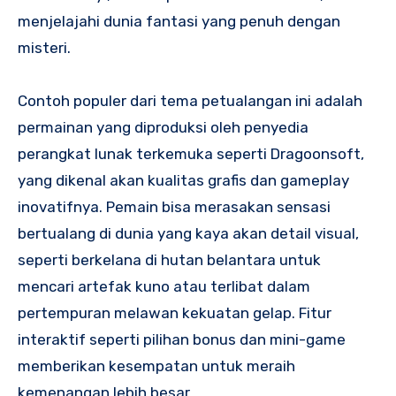
menjelajahi dunia fantasi yang penuh dengan
misteri.
Contoh populer dari tema petualangan ini adalah
permainan yang diproduksi oleh penyedia
perangkat lunak terkemuka seperti Dragoonsoft,
yang dikenal akan kualitas grafis dan gameplay
inovatifnya. Pemain bisa merasakan sensasi
bertualang di dunia yang kaya akan detail visual,
seperti berkelana di hutan belantara untuk
mencari artefak kuno atau terlibat dalam
pertempuran melawan kekuatan gelap. Fitur
interaktif seperti pilihan bonus dan mini-game
memberikan kesempatan untuk meraih
kemenangan lebih besar.