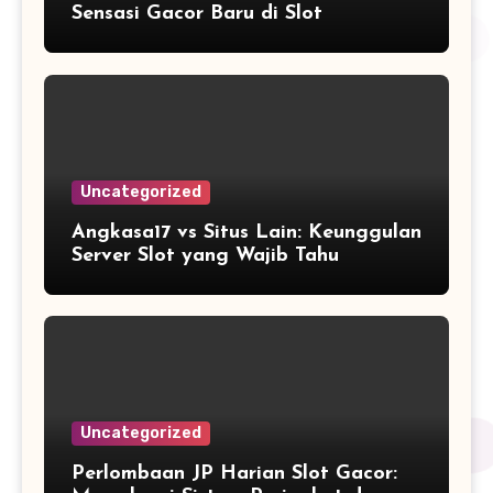
Sensasi Gacor Baru di Slot
Uncategorized
Angkasa17 vs Situs Lain: Keunggulan
Server Slot yang Wajib Tahu
Uncategorized
Perlombaan JP Harian Slot Gacor: