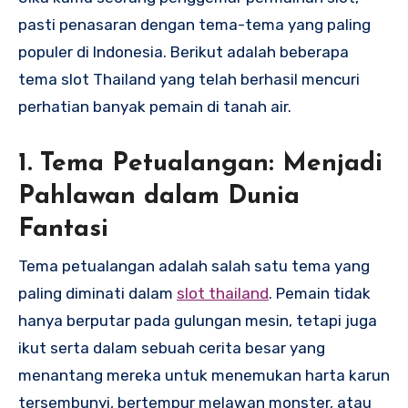
pasti penasaran dengan tema-tema yang paling
populer di Indonesia. Berikut adalah beberapa
tema slot Thailand yang telah berhasil mencuri
perhatian banyak pemain di tanah air.
1. Tema Petualangan: Menjadi
Pahlawan dalam Dunia
Fantasi
Tema petualangan adalah salah satu tema yang
paling diminati dalam
slot thailand
. Pemain tidak
hanya berputar pada gulungan mesin, tetapi juga
ikut serta dalam sebuah cerita besar yang
menantang mereka untuk menemukan harta karun
tersembunyi, bertempur melawan monster, atau