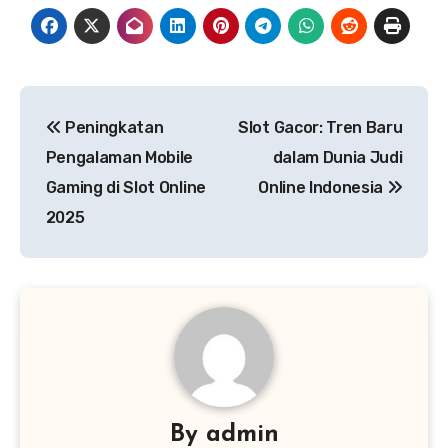
Post
Peningkatan
Slot Gacor: Tren Baru
navigation
Pengalaman Mobile
dalam Dunia Judi
Gaming di Slot Online
Online Indonesia
2025
By
admin