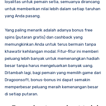
loyalitas untuk pemain setia, semuanya dirancang
untuk memberikan nilai lebih dalam setiap taruhan
yang Anda pasang.
Yang paling menarik adalah adanya bonus free
spins (putaran gratis) dan cashback yang
memungkinkan Anda untuk terus bermain tanpa
khawatir kehilangan modal. Fitur-fitur ini memberi
peluang lebih banyak untuk memenangkan hadiah
besar tanpa harus mengeluarkan banyak uang.
Ditambah lagi, bagi pemain yang memilih game dari
Dragoonsoft, bonus-bonus ini dapat semakin
memperbesar peluang meraih kemenangan besar
di setiap putaran.