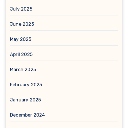
July 2025
June 2025
May 2025
April 2025
March 2025
February 2025
January 2025
December 2024