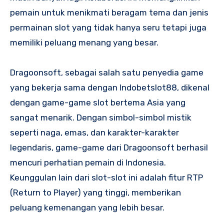
pemain untuk menikmati beragam tema dan jenis
permainan slot yang tidak hanya seru tetapi juga
memiliki peluang menang yang besar.
Dragoonsoft, sebagai salah satu penyedia game
yang bekerja sama dengan Indobetslot88, dikenal
dengan game-game slot bertema Asia yang
sangat menarik. Dengan simbol-simbol mistik
seperti naga, emas, dan karakter-karakter
legendaris, game-game dari Dragoonsoft berhasil
mencuri perhatian pemain di Indonesia.
Keunggulan lain dari slot-slot ini adalah fitur RTP
(Return to Player) yang tinggi, memberikan
peluang kemenangan yang lebih besar.