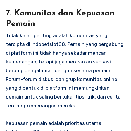
7. Komunitas dan Kepuasan
Pemain
Tidak kalah penting adalah komunitas yang
tercipta di Indobetslot88. Pemain yang bergabung
di platform ini tidak hanya sekadar mencari
kemenangan, tetapi juga merasakan sensasi
berbagi pengalaman dengan sesama pemain.
Forum-forum diskusi dan grup komunitas online
yang dibentuk di platform ini memungkinkan
pemain untuk saling bertukar tips, trik, dan cerita
tentang kemenangan mereka.
Kepuasan pemain adalah prioritas utama