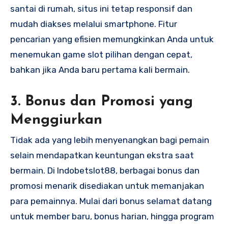
santai di rumah, situs ini tetap responsif dan
mudah diakses melalui smartphone. Fitur
pencarian yang efisien memungkinkan Anda untuk
menemukan game slot pilihan dengan cepat,
bahkan jika Anda baru pertama kali bermain.
3. Bonus dan Promosi yang
Menggiurkan
Tidak ada yang lebih menyenangkan bagi pemain
selain mendapatkan keuntungan ekstra saat
bermain. Di Indobetslot88, berbagai bonus dan
promosi menarik disediakan untuk memanjakan
para pemainnya. Mulai dari bonus selamat datang
untuk member baru, bonus harian, hingga program