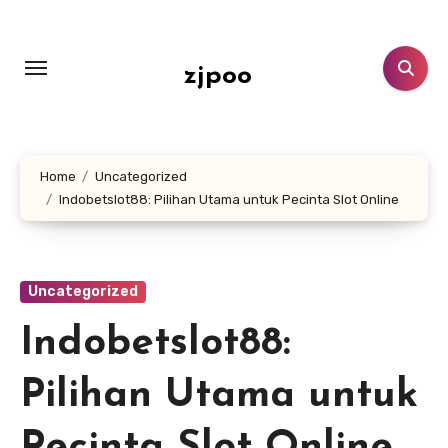
Skip
to
content
zjpoo
Home
Uncategorized
Indobetslot88: Pilihan Utama untuk Pecinta Slot Online
Uncategorized
Indobetslot88:
Pilihan Utama untuk