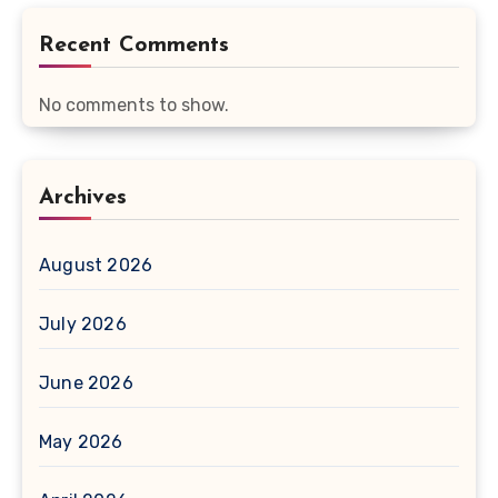
Recent Comments
No comments to show.
Archives
August 2026
July 2026
June 2026
May 2026