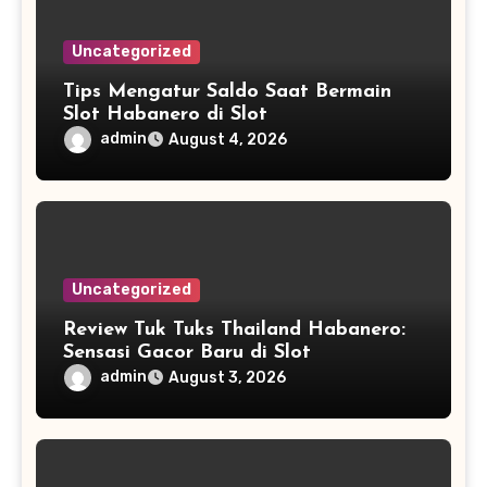
Uncategorized
Tips Mengatur Saldo Saat Bermain
Slot Habanero di Slot
admin
August 4, 2026
Uncategorized
Review Tuk Tuks Thailand Habanero:
Sensasi Gacor Baru di Slot
admin
August 3, 2026