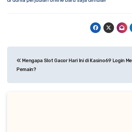
di dunia perjudian online baru saja dimulai!
Post
Mengapa Slot Gacor Hari Ini di Kasino69 Login Me
navigation
Pemain?