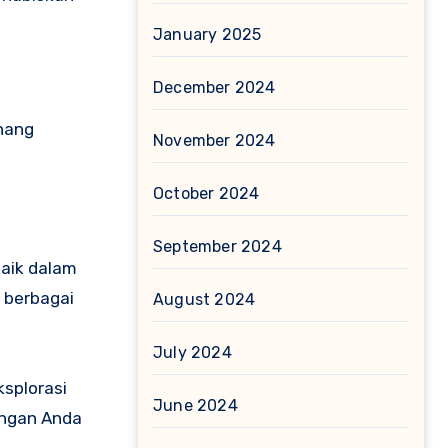
January 2025
December 2024
enang
November 2024
October 2024
September 2024
baik dalam
a berbagai
August 2024
July 2024
ksplorasi
June 2024
angan Anda