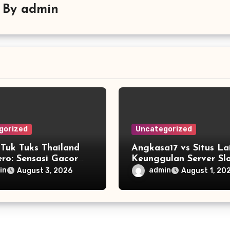
By
admin
gorized
Uncategorized
 Tuk Tuks Thailand
Angkasa17 vs Situs Lai
ro: Sensasi Gacor
Keunggulan Server Sl
 Slot
yang Wajib Tahu
in
admin
August 3, 2026
August 1, 20