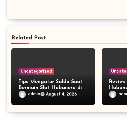
Related Post
Uncategorized
Uncate
Tips Mengatur Saldo Saat
Review
Bermain Slot Habanero di
Habane
Slot
Baru di
admin
adm
August 4, 2026