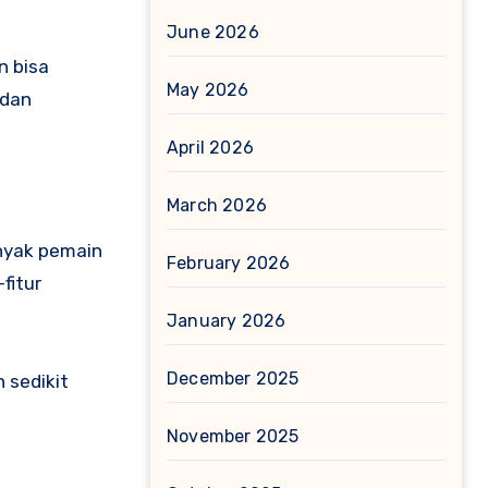
June 2026
n bisa
May 2026
 dan
April 2026
March 2026
nyak pemain
February 2026
fitur
January 2026
December 2025
 sedikit
November 2025