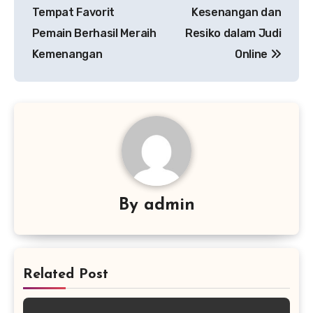
navigation
Tempat Favorit
Kesenangan dan
Pemain Berhasil Meraih
Resiko dalam Judi
Kemenangan
Online
By
admin
Related Post