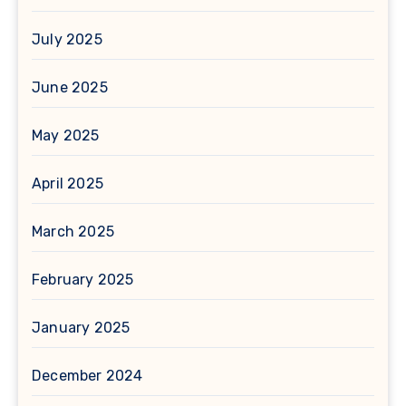
July 2025
June 2025
May 2025
April 2025
March 2025
February 2025
January 2025
December 2024