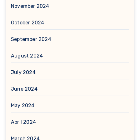
November 2024
October 2024
September 2024
August 2024
July 2024
June 2024
May 2024
April 2024
March 2024