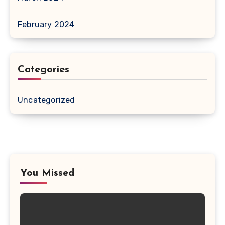
February 2024
Categories
Uncategorized
You Missed