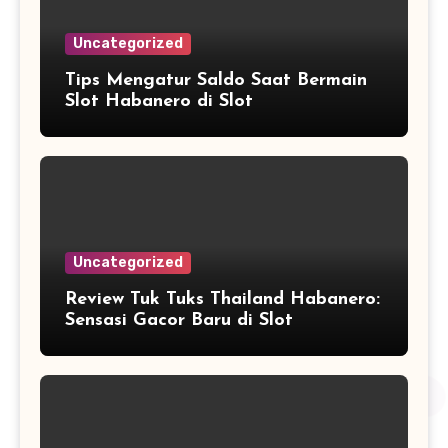
Uncategorized
Tips Mengatur Saldo Saat Bermain
Slot Habanero di Slot
Uncategorized
Review Tuk Tuks Thailand Habanero:
Sensasi Gacor Baru di Slot