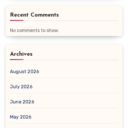
Recent Comments
No comments to show.
Archives
August 2026
July 2026
June 2026
May 2026