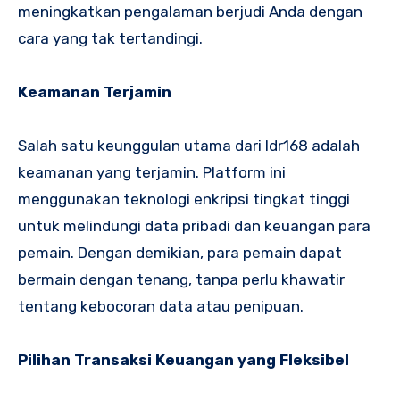
meningkatkan pengalaman berjudi Anda dengan
cara yang tak tertandingi.
Keamanan Terjamin
Salah satu keunggulan utama dari Idr168 adalah
keamanan yang terjamin. Platform ini
menggunakan teknologi enkripsi tingkat tinggi
untuk melindungi data pribadi dan keuangan para
pemain. Dengan demikian, para pemain dapat
bermain dengan tenang, tanpa perlu khawatir
tentang kebocoran data atau penipuan.
Pilihan Transaksi Keuangan yang Fleksibel