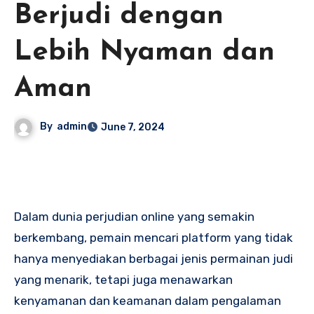
Berjudi dengan
Lebih Nyaman dan
Aman
By
admin
June 7, 2024
Dalam dunia perjudian online yang semakin
berkembang, pemain mencari platform yang tidak
hanya menyediakan berbagai jenis permainan judi
yang menarik, tetapi juga menawarkan
kenyamanan dan keamanan dalam pengalaman