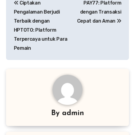
Ciptakan
PAY77: Platform
navigation
Pengalaman Berjudi
dengan Transaksi
Terbaik dengan
Cepat dan Aman
HPTOTO: Platform
Terpercaya untuk Para
Pemain
By
admin