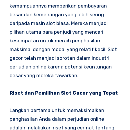
kemampuannya memberikan pembayaran
besar dan kemenangan yang lebih sering
daripada mesin slot biasa. Mereka menjadi
pilihan utama para penjudi yang mencari
kesempatan untuk meraih penghasilan
maksimal dengan modal yang relatif kecil. Slot
gacor telah menjadi sorotan dalam industri
perjudian online karena potensi keuntungan
besar yang mereka tawarkan.
Riset dan Pemilihan Slot Gacor yang Tepat
Langkah pertama untuk memaksimalkan
penghasilan Anda dalam perjudian online
adalah melakukan riset yang cermat tentang