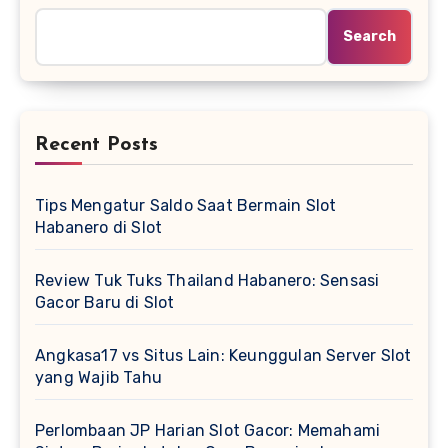
Search
Recent Posts
Tips Mengatur Saldo Saat Bermain Slot
Habanero di Slot
Review Tuk Tuks Thailand Habanero: Sensasi
Gacor Baru di Slot
Angkasa17 vs Situs Lain: Keunggulan Server Slot
yang Wajib Tahu
Perlombaan JP Harian Slot Gacor: Memahami