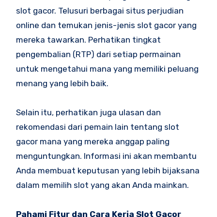
slot gacor. Telusuri berbagai situs perjudian
online dan temukan jenis-jenis slot gacor yang
mereka tawarkan. Perhatikan tingkat
pengembalian (RTP) dari setiap permainan
untuk mengetahui mana yang memiliki peluang
menang yang lebih baik.
Selain itu, perhatikan juga ulasan dan
rekomendasi dari pemain lain tentang slot
gacor mana yang mereka anggap paling
menguntungkan. Informasi ini akan membantu
Anda membuat keputusan yang lebih bijaksana
dalam memilih slot yang akan Anda mainkan.
Pahami Fitur dan Cara Kerja Slot Gacor