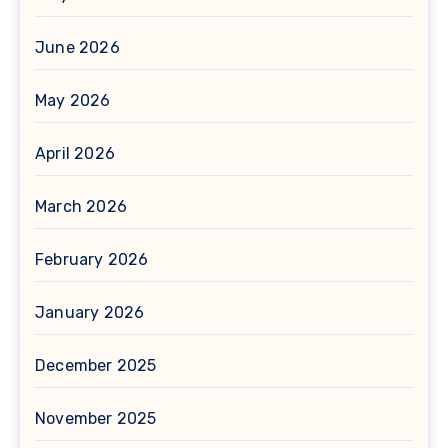
June 2026
May 2026
April 2026
March 2026
February 2026
January 2026
December 2025
November 2025