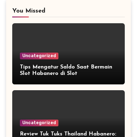
You Missed
Uncategorized
Tips Mengatur Saldo Saat Bermain
Slot Habanero di Slot
Uncategorized
Review Tuk Tuks Thailand Habanero: