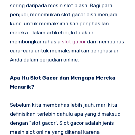
sering daripada mesin slot biasa. Bagi para
penjudi, menemukan slot gacor bisa menjadi
kunci untuk memaksimalkan penghasilan
mereka. Dalam artikel ini, kita akan
membongkar rahasia
slot gacor
dan membahas
cara-cara untuk memaksimalkan penghasilan
Anda dalam perjudian online.
Apa Itu Slot Gacor dan Mengapa Mereka
Menarik?
Sebelum kita membahas lebih jauh, mari kita
definisikan terlebih dahulu apa yang dimaksud
dengan “slot gacor”. Slot gacor adalah jenis
mesin slot online yang dikenal karena