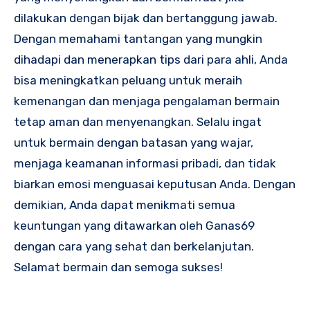
dilakukan dengan bijak dan bertanggung jawab.
Dengan memahami tantangan yang mungkin
dihadapi dan menerapkan tips dari para ahli, Anda
bisa meningkatkan peluang untuk meraih
kemenangan dan menjaga pengalaman bermain
tetap aman dan menyenangkan. Selalu ingat
untuk bermain dengan batasan yang wajar,
menjaga keamanan informasi pribadi, dan tidak
biarkan emosi menguasai keputusan Anda. Dengan
demikian, Anda dapat menikmati semua
keuntungan yang ditawarkan oleh Ganas69
dengan cara yang sehat dan berkelanjutan.
Selamat bermain dan semoga sukses!