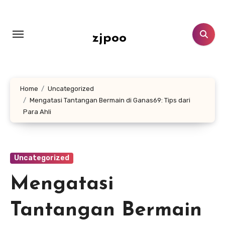
Skip
to
content
zjpoo
Home
Uncategorized
Mengatasi Tantangan Bermain di Ganas69: Tips dari
Para Ahli
Uncategorized
Mengatasi
Tantangan Bermain