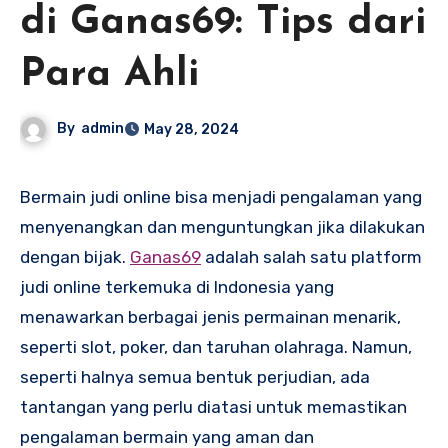
di Ganas69: Tips dari
Para Ahli
By
admin
May 28, 2024
Bermain judi online bisa menjadi pengalaman yang
menyenangkan dan menguntungkan jika dilakukan
dengan bijak.
Ganas69
adalah salah satu platform
judi online terkemuka di Indonesia yang
menawarkan berbagai jenis permainan menarik,
seperti slot, poker, dan taruhan olahraga. Namun,
seperti halnya semua bentuk perjudian, ada
tantangan yang perlu diatasi untuk memastikan
pengalaman bermain yang aman dan