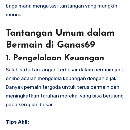
bagaimana mengatasi tantangan yang mungkin
muncul.
Tantangan Umum dalam
Bermain di Ganas69
1.
Pengelolaan Keuangan
Salah satu tantangan terbesar dalam bermain judi
online adalah mengelola keuangan dengan bijak.
Banyak pemain tergoda untuk terus bermain dan
meningkatkan taruhan mereka, yang bisa berujung
pada kerugian besar.
Tips Ahli: