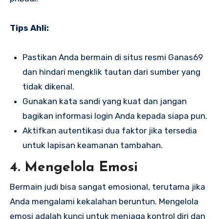
Tips Ahli:
Pastikan Anda bermain di situs resmi Ganas69
dan hindari mengklik tautan dari sumber yang
tidak dikenal.
Gunakan kata sandi yang kuat dan jangan
bagikan informasi login Anda kepada siapa pun.
Aktifkan autentikasi dua faktor jika tersedia
untuk lapisan keamanan tambahan.
4.
Mengelola Emosi
Bermain judi bisa sangat emosional, terutama jika
Anda mengalami kekalahan beruntun. Mengelola
emosi adalah kunci untuk menjaga kontrol diri dan