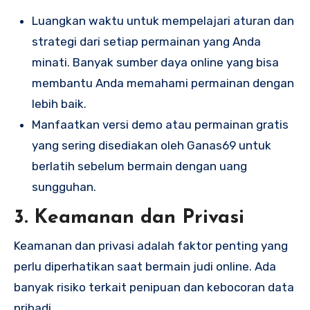
Luangkan waktu untuk mempelajari aturan dan
strategi dari setiap permainan yang Anda
minati. Banyak sumber daya online yang bisa
membantu Anda memahami permainan dengan
lebih baik.
Manfaatkan versi demo atau permainan gratis
yang sering disediakan oleh Ganas69 untuk
berlatih sebelum bermain dengan uang
sungguhan.
3.
Keamanan dan Privasi
Keamanan dan privasi adalah faktor penting yang
perlu diperhatikan saat bermain judi online. Ada
banyak risiko terkait penipuan dan kebocoran data
pribadi.