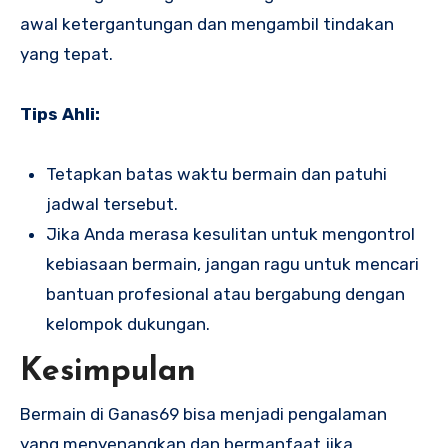
awal ketergantungan dan mengambil tindakan
yang tepat.
Tips Ahli:
Tetapkan batas waktu bermain dan patuhi
jadwal tersebut.
Jika Anda merasa kesulitan untuk mengontrol
kebiasaan bermain, jangan ragu untuk mencari
bantuan profesional atau bergabung dengan
kelompok dukungan.
Kesimpulan
Bermain di Ganas69 bisa menjadi pengalaman
yang menyenangkan dan bermanfaat jika