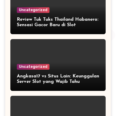
Uncategorized
Review Tuk Tuks Thailand Habanero:
Sensasi Gacor Baru di Slot
Uncategorized
Angkasa17 vs Situs Lain: Keunggulan
Server Slot yang Wajib Tahu