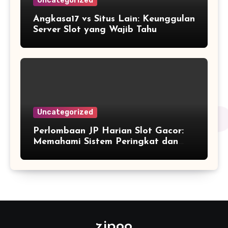
Uncategorized
Angkasa17 vs Situs Lain: Keunggulan
Server Slot yang Wajib Tahu
Uncategorized
Perlombaan JP Harian Slot Gacor:
Memahami Sistem Peringkat dan
Cara Bermain dengan Bijak
zjpoo