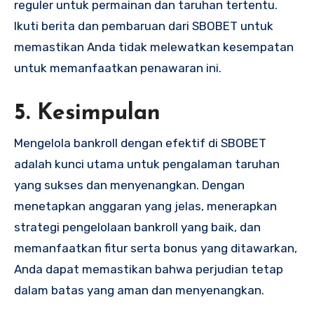
reguler untuk permainan dan taruhan tertentu.
Ikuti berita dan pembaruan dari SBOBET untuk
memastikan Anda tidak melewatkan kesempatan
untuk memanfaatkan penawaran ini.
5. Kesimpulan
Mengelola bankroll dengan efektif di SBOBET
adalah kunci utama untuk pengalaman taruhan
yang sukses dan menyenangkan. Dengan
menetapkan anggaran yang jelas, menerapkan
strategi pengelolaan bankroll yang baik, dan
memanfaatkan fitur serta bonus yang ditawarkan,
Anda dapat memastikan bahwa perjudian tetap
dalam batas yang aman dan menyenangkan.