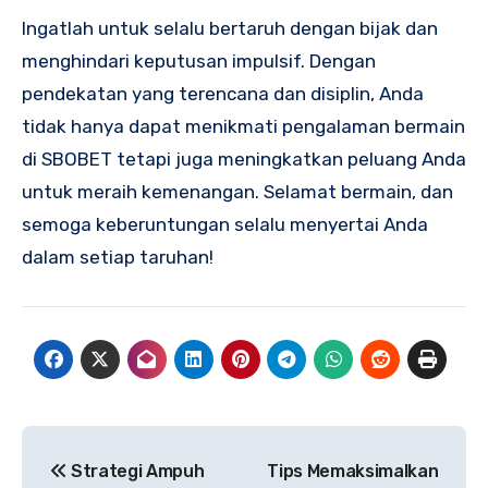
Ingatlah untuk selalu bertaruh dengan bijak dan
menghindari keputusan impulsif. Dengan
pendekatan yang terencana dan disiplin, Anda
tidak hanya dapat menikmati pengalaman bermain
di SBOBET tetapi juga meningkatkan peluang Anda
untuk meraih kemenangan. Selamat bermain, dan
semoga keberuntungan selalu menyertai Anda
dalam setiap taruhan!
Post
Strategi Ampuh
Tips Memaksimalkan