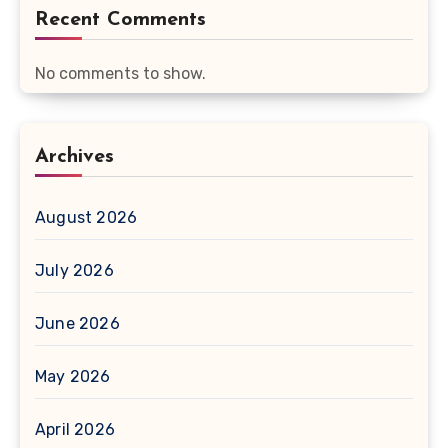
Recent Comments
No comments to show.
Archives
August 2026
July 2026
June 2026
May 2026
April 2026