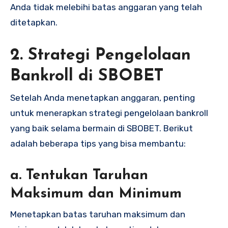
Anda tidak melebihi batas anggaran yang telah
ditetapkan.
2. Strategi Pengelolaan
Bankroll di SBOBET
Setelah Anda menetapkan anggaran, penting
untuk menerapkan strategi pengelolaan bankroll
yang baik selama bermain di SBOBET. Berikut
adalah beberapa tips yang bisa membantu:
a. Tentukan Taruhan
Maksimum dan Minimum
Menetapkan batas taruhan maksimum dan