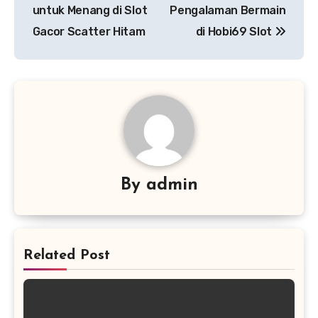
navigation
untuk Menang di Slot
Pengalaman Bermain
Gacor Scatter Hitam
di Hobi69 Slot
By
admin
Related Post