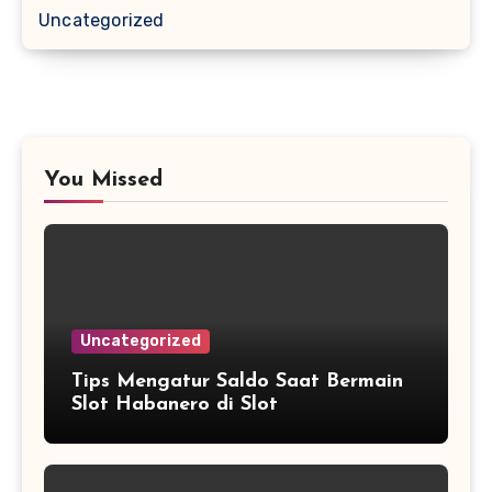
Uncategorized
You Missed
Uncategorized
Tips Mengatur Saldo Saat Bermain
Slot Habanero di Slot