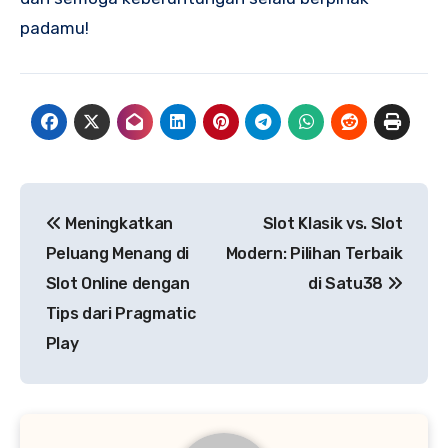
padamu!
Post
Meningkatkan
Slot Klasik vs. Slot
navigation
Peluang Menang di
Modern: Pilihan Terbaik
Slot Online dengan
di Satu38
Tips dari Pragmatic
Play