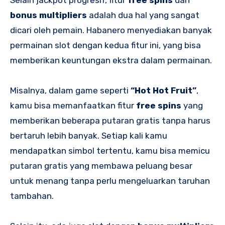
Selain jackpot progresif, fitur
free spins
dan
bonus multipliers
adalah dua hal yang sangat
dicari oleh pemain. Habanero menyediakan banyak
permainan slot dengan kedua fitur ini, yang bisa
memberikan keuntungan ekstra dalam permainan.
Misalnya, dalam game seperti
“Hot Hot Fruit”
,
kamu bisa memanfaatkan fitur
free spins
yang
memberikan beberapa putaran gratis tanpa harus
bertaruh lebih banyak. Setiap kali kamu
mendapatkan simbol tertentu, kamu bisa memicu
putaran gratis yang membawa peluang besar
untuk menang tanpa perlu mengeluarkan taruhan
tambahan.