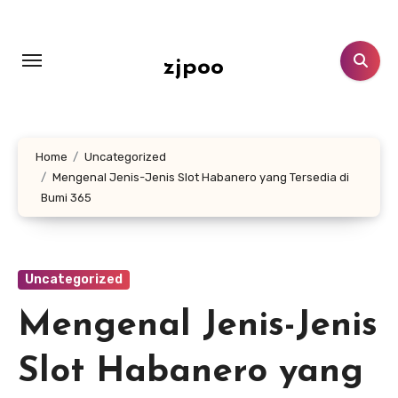
Skip
to
content
zjpoo
Home
Uncategorized
Mengenal Jenis-Jenis Slot Habanero yang Tersedia di
Bumi 365
Uncategorized
Mengenal Jenis-Jenis
Slot Habanero yang