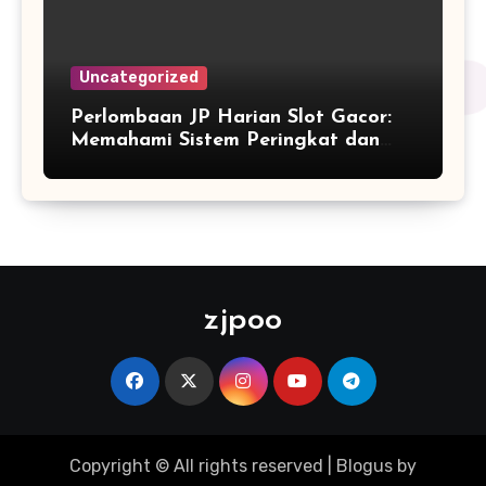
Uncategorized
Perlombaan JP Harian Slot Gacor:
Memahami Sistem Peringkat dan
Cara Bermain dengan Bijak
zjpoo
Copyright © All rights reserved
|
Blogus
by