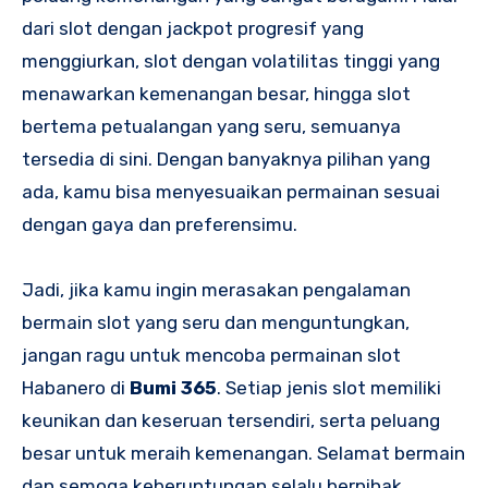
dari slot dengan jackpot progresif yang
menggiurkan, slot dengan volatilitas tinggi yang
menawarkan kemenangan besar, hingga slot
bertema petualangan yang seru, semuanya
tersedia di sini. Dengan banyaknya pilihan yang
ada, kamu bisa menyesuaikan permainan sesuai
dengan gaya dan preferensimu.
Jadi, jika kamu ingin merasakan pengalaman
bermain slot yang seru dan menguntungkan,
jangan ragu untuk mencoba permainan slot
Habanero di
Bumi 365
. Setiap jenis slot memiliki
keunikan dan keseruan tersendiri, serta peluang
besar untuk meraih kemenangan. Selamat bermain
dan semoga keberuntungan selalu berpihak