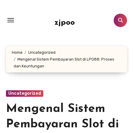
Skip
to
content
zjpoo
Home
Uncategorized
Mengenal Sistem Pembayaran Slot di LPO88: Proses
dan Keuntungan
Uncategorized
Mengenal Sistem
Pembayaran Slot di