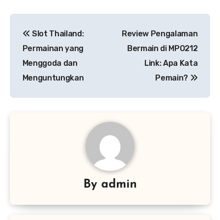
Post
Slot Thailand:
Review Pengalaman
navigation
Permainan yang
Bermain di MPO212
Menggoda dan
Link: Apa Kata
Menguntungkan
Pemain?
By
admin