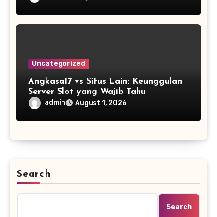
Uncategorized
Angkasa17 vs Situs Lain: Keunggulan
Server Slot yang Wajib Tahu
admin
August 1, 2026
Search
Search