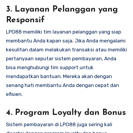
3. Layanan Pelanggan yang
Responsif
LPO88 memiliki tim layanan pelanggan yang siap
membantu Anda kapan saja. Jika Anda mengalami
kesulitan dalam melakukan transaksi atau memiliki
pertanyaan seputar sistem pembayaran, Anda
bisa menghubungi tim support untuk
mendapatkan bantuan. Mereka akan dengan
senang hati membantu Anda dengan cepat dan
efisien.
4. Program Loyalty dan Bonus
Sistem pembayaran di LPO88 juga sering kali