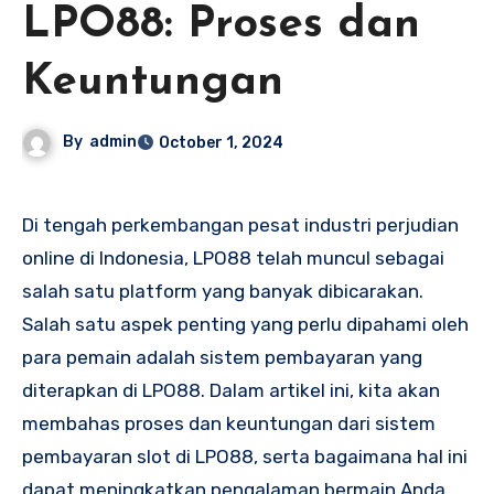
LPO88: Proses dan
Keuntungan
By
admin
October 1, 2024
Di tengah perkembangan pesat industri perjudian
online di Indonesia, LPO88 telah muncul sebagai
salah satu platform yang banyak dibicarakan.
Salah satu aspek penting yang perlu dipahami oleh
para pemain adalah sistem pembayaran yang
diterapkan di LPO88. Dalam artikel ini, kita akan
membahas proses dan keuntungan dari sistem
pembayaran slot di LPO88, serta bagaimana hal ini
dapat meningkatkan pengalaman bermain Anda.