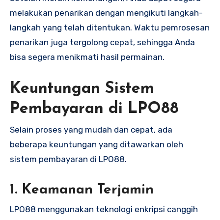
melakukan penarikan dengan mengikuti langkah-
langkah yang telah ditentukan. Waktu pemrosesan
penarikan juga tergolong cepat, sehingga Anda
bisa segera menikmati hasil permainan.
Keuntungan Sistem
Pembayaran di LPO88
Selain proses yang mudah dan cepat, ada
beberapa keuntungan yang ditawarkan oleh
sistem pembayaran di LPO88.
1. Keamanan Terjamin
LPO88 menggunakan teknologi enkripsi canggih