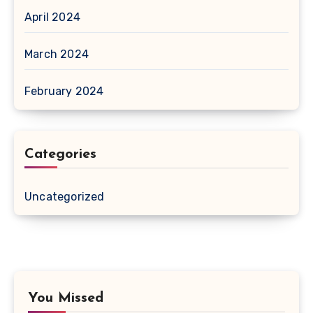
April 2024
March 2024
February 2024
Categories
Uncategorized
You Missed