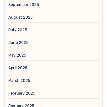
September 2025
August 2025
July 2025
June 2025
May 2025
April 2025
March 2025
February 2025
January 2025