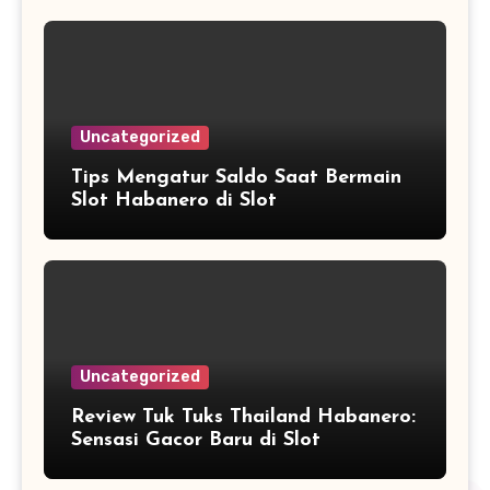
Uncategorized
Tips Mengatur Saldo Saat Bermain
Slot Habanero di Slot
Uncategorized
Review Tuk Tuks Thailand Habanero:
Sensasi Gacor Baru di Slot