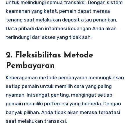
untuk melindungi semua transaksi. Dengan sistem
keamanan yang ketat, pemain dapat merasa
tenang saat melakukan deposit atau penarikan.
Data pribadi dan informasi keuangan Anda akan
terlindungi dari akses yang tidak sah.
2. Fleksibilitas Metode
Pembayaran
Keberagaman metode pembayaran memungkinkan
setiap pemain untuk memilih cara yang paling
nyaman. Ini sangat penting, mengingat setiap
pemain memiliki preferensi yang berbeda. Dengan
banyak pilihan, Anda tidak akan merasa terbatasi
saat melakukan transaksi.