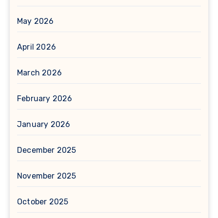
May 2026
April 2026
March 2026
February 2026
January 2026
December 2025
November 2025
October 2025