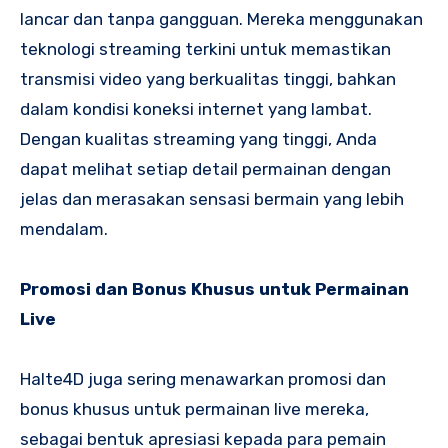
lancar dan tanpa gangguan. Mereka menggunakan
teknologi streaming terkini untuk memastikan
transmisi video yang berkualitas tinggi, bahkan
dalam kondisi koneksi internet yang lambat.
Dengan kualitas streaming yang tinggi, Anda
dapat melihat setiap detail permainan dengan
jelas dan merasakan sensasi bermain yang lebih
mendalam.
Promosi dan Bonus Khusus untuk Permainan
Live
Halte4D juga sering menawarkan promosi dan
bonus khusus untuk permainan live mereka,
sebagai bentuk apresiasi kepada para pemain