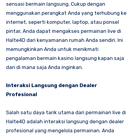
sensasi bermain langsung. Cukup dengan
menggunakan perangkat Anda yang terhubung ke
internet, seperti komputer, laptop, atau ponsel
pintar, Anda dapat mengakses permainan live di
Halte4D dari kenyamanan rumah Anda sendiri. Ini
memungkinkan Anda untuk menikmati
pengalaman bermain kasino langsung kapan saja
dan di mana saja Anda inginkan.
Interaksi Langsung dengan Dealer
Profesional
Salah satu daya tarik utama dari permainan live di
Halte4D adalah interaksi langsung dengan dealer
profesional yang mengelola permainan. Anda