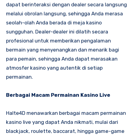
dapat berinteraksi dengan dealer secara langsung
melalui obrolan langsung, sehingga Anda merasa
seolah-olah Anda berada di meja kasino
sungguhan. Dealer-dealer ini dilatih secara
profesional untuk memberikan pengalaman
bermain yang menyenangkan dan menarik bagi
para pemain, sehingga Anda dapat merasakan
atmosfer kasino yang autentik di setiap
permainan.
Berbagai Macam Permainan Kasino Live
Halte4D menawarkan berbagai macam permainan
kasino live yang dapat Anda nikmati, mulai dari
blackjack, roulette, baccarat, hingga game-game