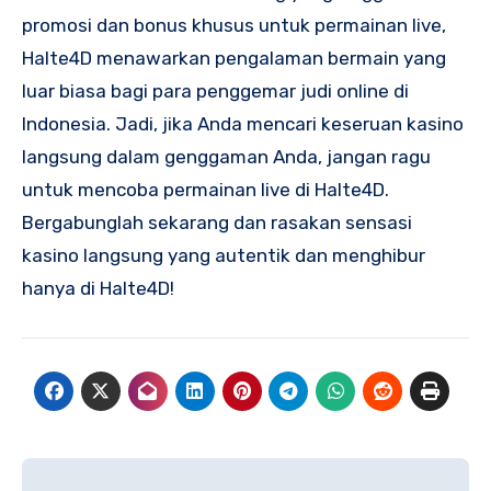
promosi dan bonus khusus untuk permainan live,
Halte4D menawarkan pengalaman bermain yang
luar biasa bagi para penggemar judi online di
Indonesia. Jadi, jika Anda mencari keseruan kasino
langsung dalam genggaman Anda, jangan ragu
untuk mencoba permainan live di Halte4D.
Bergabunglah sekarang dan rasakan sensasi
kasino langsung yang autentik dan menghibur
hanya di Halte4D!
Post