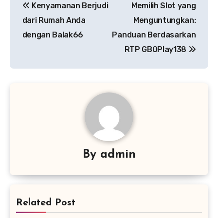
Kenyamanan Berjudi
Memilih Slot yang
navigation
dari Rumah Anda
Menguntungkan:
dengan Balak66
Panduan Berdasarkan
RTP GBOPlay138
By
admin
Related Post