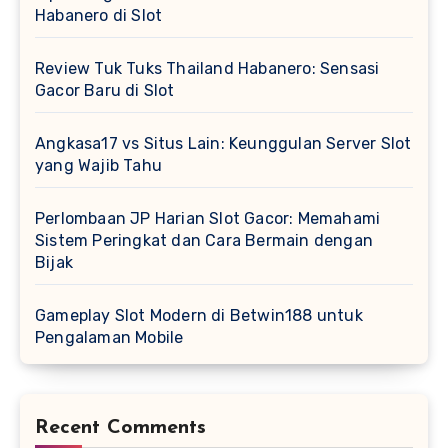
Habanero di Slot
Review Tuk Tuks Thailand Habanero: Sensasi
Gacor Baru di Slot
Angkasa17 vs Situs Lain: Keunggulan Server Slot
yang Wajib Tahu
Perlombaan JP Harian Slot Gacor: Memahami
Sistem Peringkat dan Cara Bermain dengan
Bijak
Gameplay Slot Modern di Betwin188 untuk
Pengalaman Mobile
Recent Comments