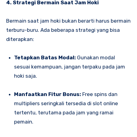
4. Strategi Bermain Saat Jam Hoki
Bermain saat jam hoki bukan berarti harus bermain
terburu-buru. Ada beberapa strategi yang bisa
diterapkan:
Tetapkan Batas Modal:
Gunakan modal
sesuai kemampuan, jangan terpaku pada jam
hoki saja.
Manfaatkan Fitur Bonus:
Free spins dan
multipliers seringkali tersedia di slot online
tertentu, terutama pada jam yang ramai
pemain.