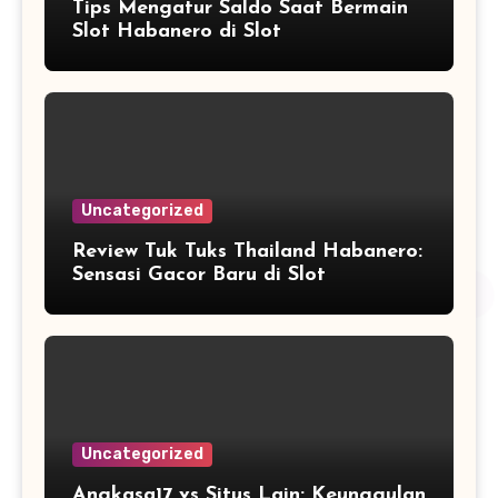
Tips Mengatur Saldo Saat Bermain
Slot Habanero di Slot
Uncategorized
Review Tuk Tuks Thailand Habanero:
Sensasi Gacor Baru di Slot
Uncategorized
Angkasa17 vs Situs Lain: Keunggulan