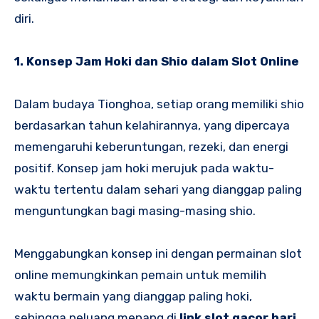
diri.
1. Konsep Jam Hoki dan Shio dalam Slot Online
Dalam budaya Tionghoa, setiap orang memiliki shio
berdasarkan tahun kelahirannya, yang dipercaya
memengaruhi keberuntungan, rezeki, dan energi
positif. Konsep jam hoki merujuk pada waktu-
waktu tertentu dalam sehari yang dianggap paling
menguntungkan bagi masing-masing shio.
Menggabungkan konsep ini dengan permainan slot
online memungkinkan pemain untuk memilih
waktu bermain yang dianggap paling hoki,
sehingga peluang menang di
link slot gacor hari