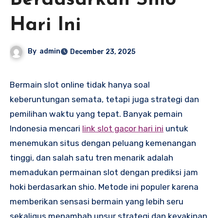
Berdasarkan Shio
Hari Ini
By
admin
December 23, 2025
Bermain slot online tidak hanya soal
keberuntungan semata, tetapi juga strategi dan
pemilihan waktu yang tepat. Banyak pemain
Indonesia mencari
link slot gacor hari ini
untuk
menemukan situs dengan peluang kemenangan
tinggi, dan salah satu tren menarik adalah
memadukan permainan slot dengan prediksi jam
hoki berdasarkan shio. Metode ini populer karena
memberikan sensasi bermain yang lebih seru
sekaligus menambah unsur strategi dan keyakinan