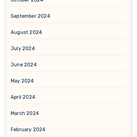
September 2024
August 2024
July 2024
June 2024
May 2024
April 2024
March 2024
February 2024