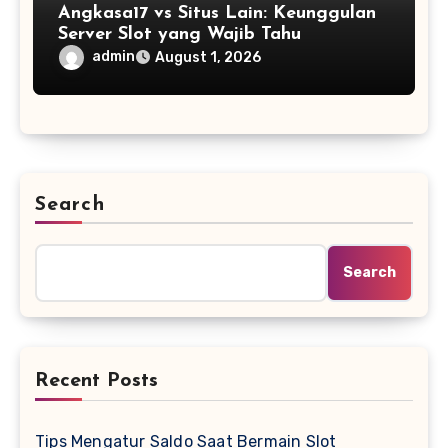
Angkasa17 vs Situs Lain: Keunggulan
Server Slot yang Wajib Tahu
admin
August 1, 2026
Search
Search
Recent Posts
Tips Mengatur Saldo Saat Bermain Slot