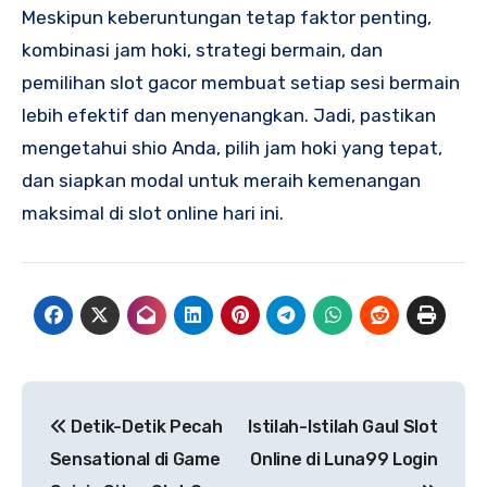
Meskipun keberuntungan tetap faktor penting,
kombinasi jam hoki, strategi bermain, dan
pemilihan slot gacor membuat setiap sesi bermain
lebih efektif dan menyenangkan. Jadi, pastikan
mengetahui shio Anda, pilih jam hoki yang tepat,
dan siapkan modal untuk meraih kemenangan
maksimal di slot online hari ini.
Post
Detik-Detik Pecah
Istilah-Istilah Gaul Slot
navigation
Sensational di Game
Online di Luna99 Login