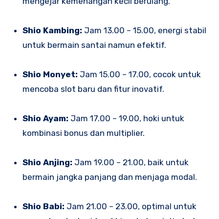
mengejar kemenangan kecil berulang.
Shio Kambing:
Jam 13.00 – 15.00, energi stabil
untuk bermain santai namun efektif.
Shio Monyet:
Jam 15.00 – 17.00, cocok untuk
mencoba slot baru dan fitur inovatif.
Shio Ayam:
Jam 17.00 – 19.00, hoki untuk
kombinasi bonus dan multiplier.
Shio Anjing:
Jam 19.00 – 21.00, baik untuk
bermain jangka panjang dan menjaga modal.
Shio Babi:
Jam 21.00 – 23.00, optimal untuk