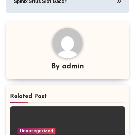
Spinix Situs Slot Gacor
By
admin
Related Post
Uncategorized