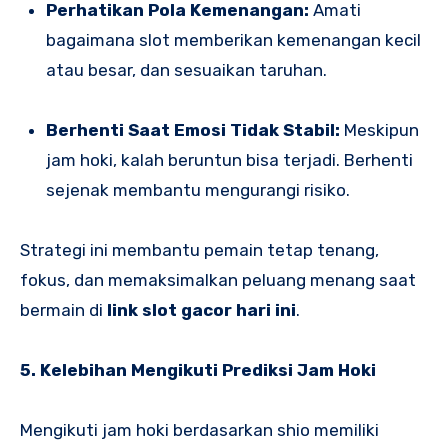
Perhatikan Pola Kemenangan:
Amati
bagaimana slot memberikan kemenangan kecil
atau besar, dan sesuaikan taruhan.
Berhenti Saat Emosi Tidak Stabil:
Meskipun
jam hoki, kalah beruntun bisa terjadi. Berhenti
sejenak membantu mengurangi risiko.
Strategi ini membantu pemain tetap tenang,
fokus, dan memaksimalkan peluang menang saat
bermain di
link slot gacor hari ini
.
5. Kelebihan Mengikuti Prediksi Jam Hoki
Mengikuti jam hoki berdasarkan shio memiliki