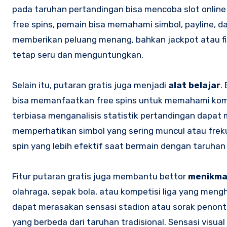
pada taruhan pertandingan bisa mencoba slot online
free spins, pemain bisa memahami simbol, payline, dan
memberikan peluang menang, bahkan jackpot atau fi
tetap seru dan menguntungkan.
Selain itu, putaran gratis juga menjadi
alat belajar
.
bisa memanfaatkan free spins untuk memahami kombinas
terbiasa menganalisis statistik pertandingan dapat 
memperhatikan simbol yang sering muncul atau freku
spin yang lebih efektif saat bermain dengan taruhan
Fitur putaran gratis juga membantu bettor
menikmat
olahraga, sepak bola, atau kompetisi liga yang mengh
dapat merasakan sensasi stadion atau sorak penon
yang berbeda dari taruhan tradisional. Sensasi visua