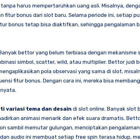
 tanpa harus mempertaruhkan uang asli. Misalnya, deng
 fitur bonus dari slot baru. Selama periode ini, setiap p
tur bonus tetap bisa diaktifkan, sehingga pengalaman 
 Banyak bettor yang belum terbiasa dengan mekanisme s
i simbol, scatter, wild, atau multiplier. Bettor judi b
mengaplikasikan pola observasi yang sama di slot, misal
ensi fitur bonus. Dengan cara ini, mereka bisa membang
 nyata.
i variasi tema dan desain
di slot online. Banyak slot
adirkan animasi menarik dan efek suara dramatis. Bettor
ton sambil memutar gulungan, menciptakan pengalaman
l dan audio ini membuat setiap free spin terasa hidup, m