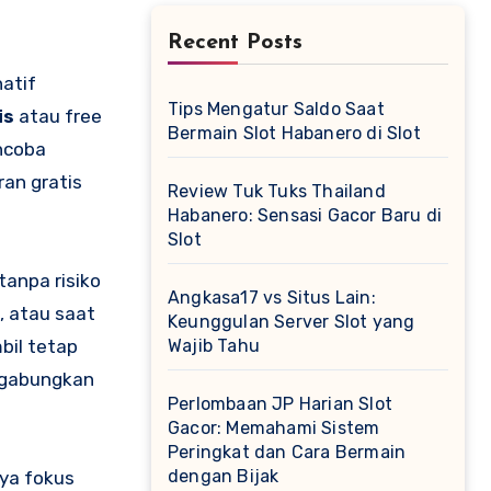
Recent Posts
natif
Tips Mengatur Saldo Saat
is
atau free
Bermain Slot Habanero di Slot
ncoba
an gratis
Review Tuk Tuks Thailand
Habanero: Sensasi Gacor Baru di
Slot
anpa risiko
Angkasa17 vs Situs Lain:
, atau saat
Keunggulan Server Slot yang
bil tetap
Wajib Tahu
digabungkan
Perlombaan JP Harian Slot
Gacor: Memahami Sistem
Peringkat dan Cara Bermain
dengan Bijak
nya fokus