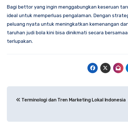
Bagi bettor yang ingin menggabungkan keseruan taruh
ideal untuk memperluas pengalaman. Dengan strategi
peluang nyata untuk meningkatkan kemenangan da
taruhan judi bola kini bisa dinikmati secara bersama
terlupakan.
Post
Terminologi dan Tren Marketing Lokal Indonesia
navigation