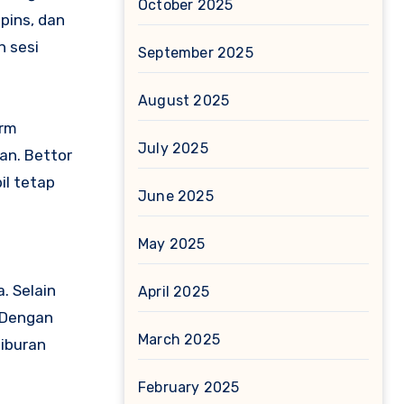
October 2025
pins, dan
n sesi
September 2025
August 2025
orm
July 2025
an. Bettor
il tetap
June 2025
May 2025
. Selain
April 2025
. Dengan
March 2025
iburan
February 2025