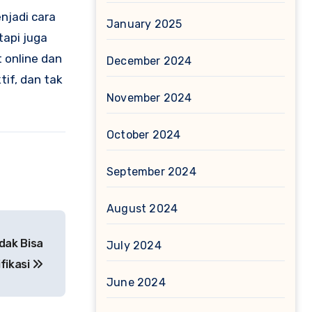
njadi cara
January 2025
tapi juga
online dan
December 2024
tif, dan tak
November 2024
October 2024
September 2024
August 2024
dak Bisa
July 2024
ifikasi
June 2024