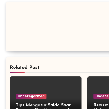
Related Post
Uncategorized
Uncate
Tips Mengatur Saldo Saat
Review