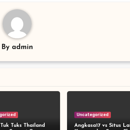
By
admin
gorized
Uncategorized
 Tuk Tuks Thailand
Angkasa17 vs Situs Lai