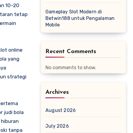
an 10–20
Gameplay Slot Modern di
utaran tetap
Betwin188 untuk Pengalaman
bermain
Mobile
lot online
Recent Comments
ola yang
nya
No comments to show.
un strategi
Archives
 bertema
August 2026
 judi bola
 hiburan
July 2026
eski tanpa