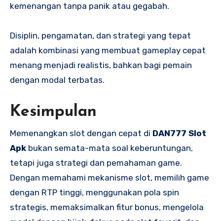
kemenangan tanpa panik atau gegabah.
Disiplin, pengamatan, dan strategi yang tepat
adalah kombinasi yang membuat gameplay cepat
menang menjadi realistis, bahkan bagi pemain
dengan modal terbatas.
Kesimpulan
Memenangkan slot dengan cepat di
DAN777 Slot
Apk
bukan semata-mata soal keberuntungan,
tetapi juga strategi dan pemahaman game.
Dengan memahami mekanisme slot, memilih game
dengan RTP tinggi, menggunakan pola spin
strategis, memaksimalkan fitur bonus, mengelola