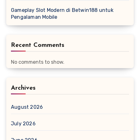
Gameplay Slot Modern di Betwin188 untuk
Pengalaman Mobile
Recent Comments
No comments to show.
Archives
August 2026
July 2026