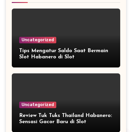
Uncategorized
Tips Mengatur Saldo Saat Bermain
Slot Habanero di Slot
Uncategorized
Review Tuk Tuks Thailand Habanero:
Sensasi Gacor Baru di Slot