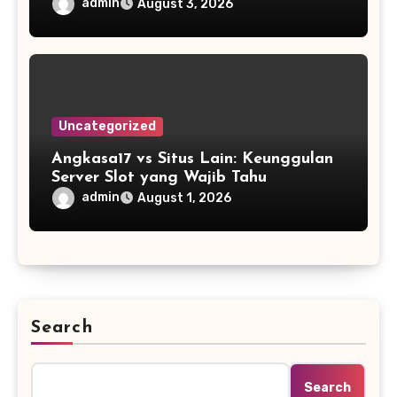
admin
August 3, 2026
Uncategorized
Angkasa17 vs Situs Lain: Keunggulan
Server Slot yang Wajib Tahu
admin
August 1, 2026
Search
Search