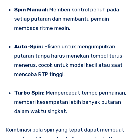
Spin Manual:
Memberi kontrol penuh pada
setiap putaran dan membantu pemain
membaca ritme mesin.
Auto-Spin:
Efisien untuk mengumpulkan
putaran tanpa harus menekan tombol terus-
menerus, cocok untuk modal kecil atau saat
mencoba RTP tinggi.
Turbo Spin:
Mempercepat tempo permainan,
memberi kesempatan lebih banyak putaran
dalam waktu singkat.
Kombinasi pola spin yang tepat dapat membuat