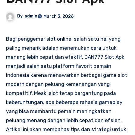
DAN777 Slot Apk
By
admin
March 3, 2026
Bagi penggemar slot online, salah satu hal yang
paling menarik adalah menemukan cara untuk
menang lebih cepat dan efektif. DAN777 Slot Apk
menjadi salah satu platform favorit pemain
Indonesia karena menawarkan berbagai game slot
modern dengan peluang kemenangan yang
kompetitif. Meski slot tetap bergantung pada
keberuntungan, ada beberapa rahasia gameplay
yang bisa membantu pemain meningkatkan
peluang menang dengan lebih cepat dan efisien.
Artikel ini akan membahas tips dan strategi untuk