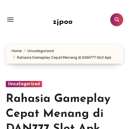
Skip
to
content
zjpoo
Home
Uncategorized
Rahasia Gameplay Cepat Menang di DAN777 Slot Apk
Uncategorized
Rahasia Gameplay
Cepat Menang di