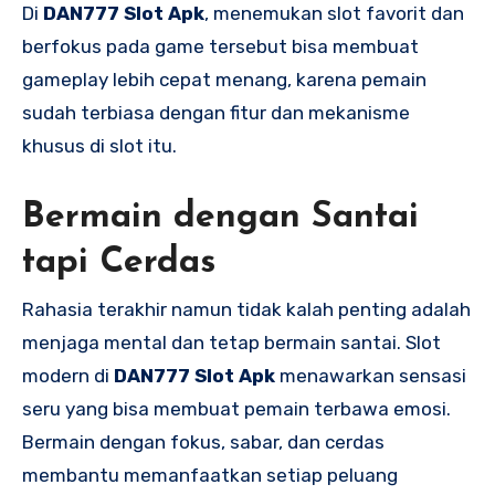
Di
DAN777 Slot Apk
, menemukan slot favorit dan
berfokus pada game tersebut bisa membuat
gameplay lebih cepat menang, karena pemain
sudah terbiasa dengan fitur dan mekanisme
khusus di slot itu.
Bermain dengan Santai
tapi Cerdas
Rahasia terakhir namun tidak kalah penting adalah
menjaga mental dan tetap bermain santai. Slot
modern di
DAN777 Slot Apk
menawarkan sensasi
seru yang bisa membuat pemain terbawa emosi.
Bermain dengan fokus, sabar, dan cerdas
membantu memanfaatkan setiap peluang