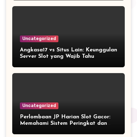
Uncategorized
Angkasa17 vs Situs Lain: Keunggulan
Server Slot yang Wajib Tahu
Uncategorized
Perlombaan JP Harian Slot Gacor:
Memahami Sistem Peringkat dan
Cara Bermain dengan Bijak