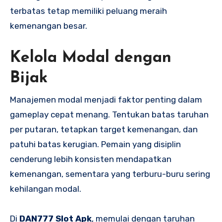
terbatas tetap memiliki peluang meraih
kemenangan besar.
Kelola Modal dengan
Bijak
Manajemen modal menjadi faktor penting dalam
gameplay cepat menang. Tentukan batas taruhan
per putaran, tetapkan target kemenangan, dan
patuhi batas kerugian. Pemain yang disiplin
cenderung lebih konsisten mendapatkan
kemenangan, sementara yang terburu-buru sering
kehilangan modal.
Di
DAN777 Slot Apk
, memulai dengan taruhan