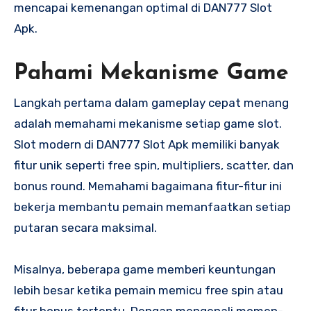
mencapai kemenangan optimal di DAN777 Slot
Apk.
Pahami Mekanisme Game
Langkah pertama dalam gameplay cepat menang
adalah memahami mekanisme setiap game slot.
Slot modern di DAN777 Slot Apk memiliki banyak
fitur unik seperti free spin, multipliers, scatter, dan
bonus round. Memahami bagaimana fitur-fitur ini
bekerja membantu pemain memanfaatkan setiap
putaran secara maksimal.
Misalnya, beberapa game memberi keuntungan
lebih besar ketika pemain memicu free spin atau
fitur bonus tertentu. Dengan mengenali momen-