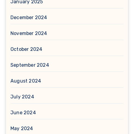
January 2025
December 2024
November 2024
October 2024
September 2024
August 2024
July 2024
June 2024
May 2024