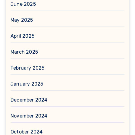
June 2025
May 2025
April 2025
March 2025
February 2025
January 2025
December 2024
November 2024
October 2024