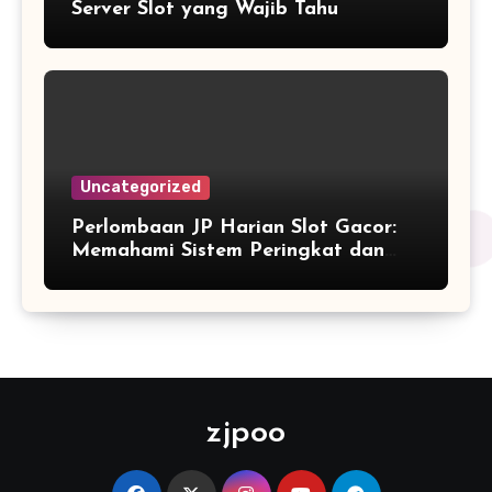
Server Slot yang Wajib Tahu
Uncategorized
Perlombaan JP Harian Slot Gacor:
Memahami Sistem Peringkat dan
Cara Bermain dengan Bijak
zjpoo