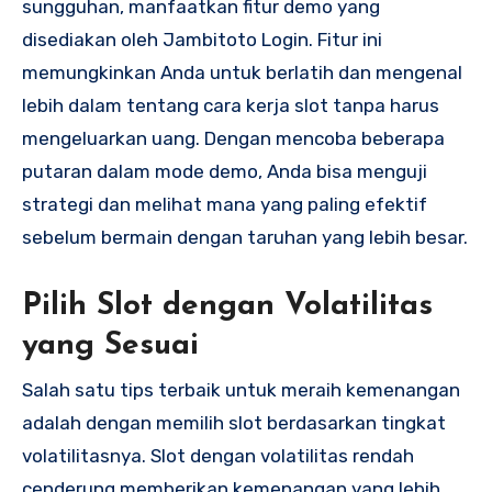
sungguhan, manfaatkan fitur demo yang
disediakan oleh Jambitoto Login. Fitur ini
memungkinkan Anda untuk berlatih dan mengenal
lebih dalam tentang cara kerja slot tanpa harus
mengeluarkan uang. Dengan mencoba beberapa
putaran dalam mode demo, Anda bisa menguji
strategi dan melihat mana yang paling efektif
sebelum bermain dengan taruhan yang lebih besar.
Pilih Slot dengan Volatilitas
yang Sesuai
Salah satu tips terbaik untuk meraih kemenangan
adalah dengan memilih slot berdasarkan tingkat
volatilitasnya. Slot dengan volatilitas rendah
cenderung memberikan kemenangan yang lebih