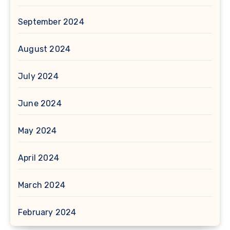
September 2024
August 2024
July 2024
June 2024
May 2024
April 2024
March 2024
February 2024