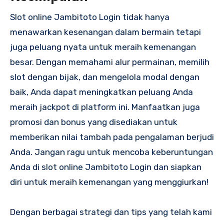
Slot online Jambitoto Login tidak hanya
menawarkan kesenangan dalam bermain tetapi
juga peluang nyata untuk meraih kemenangan
besar. Dengan memahami alur permainan, memilih
slot dengan bijak, dan mengelola modal dengan
baik, Anda dapat meningkatkan peluang Anda
meraih jackpot di platform ini. Manfaatkan juga
promosi dan bonus yang disediakan untuk
memberikan nilai tambah pada pengalaman berjudi
Anda. Jangan ragu untuk mencoba keberuntungan
Anda di slot online Jambitoto Login dan siapkan
diri untuk meraih kemenangan yang menggiurkan!
Dengan berbagai strategi dan tips yang telah kami