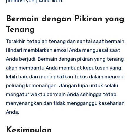
promosi yang Anda ikuti.
Bermain dengan Pikiran yang
Tenang
Terakhir, tetaplah tenang dan santai saat bermain.
Hindari membiarkan emosi Anda menguasai saat
Anda berjudi. Bermain dengan pikiran yang tenang
akan membantu Anda membuat keputusan yang
lebih baik dan meningkatkan fokus dalam mencari
peluang kemenangan. Jangan lupa untuk selalu
mengatur waktu bermain Anda sehingga tetap
menyenangkan dan tidak mengganggu keseharian
Anda.
Kesimpulan