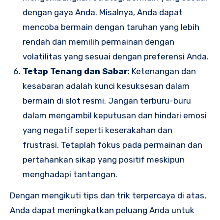
dengan gaya Anda. Misalnya, Anda dapat
mencoba bermain dengan taruhan yang lebih
rendah dan memilih permainan dengan
volatilitas yang sesuai dengan preferensi Anda.
Tetap Tenang dan Sabar
: Ketenangan dan
kesabaran adalah kunci kesuksesan dalam
bermain di slot resmi. Jangan terburu-buru
dalam mengambil keputusan dan hindari emosi
yang negatif seperti keserakahan dan
frustrasi. Tetaplah fokus pada permainan dan
pertahankan sikap yang positif meskipun
menghadapi tantangan.
Dengan mengikuti tips dan trik terpercaya di atas,
Anda dapat meningkatkan peluang Anda untuk