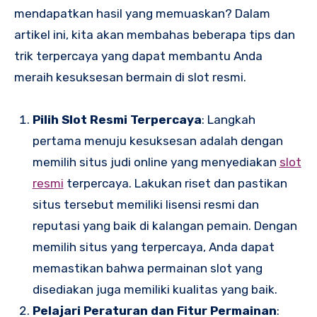
mendapatkan hasil yang memuaskan? Dalam
artikel ini, kita akan membahas beberapa tips dan
trik terpercaya yang dapat membantu Anda
meraih kesuksesan bermain di slot resmi.
Pilih Slot Resmi Terpercaya
: Langkah
pertama menuju kesuksesan adalah dengan
memilih situs judi online yang menyediakan
slot
resmi
terpercaya. Lakukan riset dan pastikan
situs tersebut memiliki lisensi resmi dan
reputasi yang baik di kalangan pemain. Dengan
memilih situs yang terpercaya, Anda dapat
memastikan bahwa permainan slot yang
disediakan juga memiliki kualitas yang baik.
Pelajari Peraturan dan Fitur Permainan
: