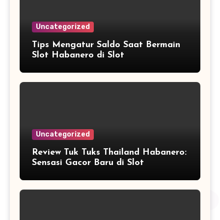
Uncategorized
Tips Mengatur Saldo Saat Bermain
Slot Habanero di Slot
Uncategorized
Review Tuk Tuks Thailand Habanero:
Sensasi Gacor Baru di Slot