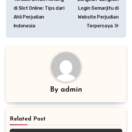
di Slot Online: Tips dari
Login Semarjitu di
Ahli Perjudian
Website Perjudian
Indonesia
Terpercaya
By
admin
Related Post