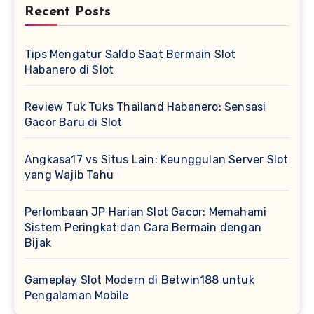
Recent Posts
Tips Mengatur Saldo Saat Bermain Slot
Habanero di Slot
Review Tuk Tuks Thailand Habanero: Sensasi
Gacor Baru di Slot
Angkasa17 vs Situs Lain: Keunggulan Server Slot
yang Wajib Tahu
Perlombaan JP Harian Slot Gacor: Memahami
Sistem Peringkat dan Cara Bermain dengan
Bijak
Gameplay Slot Modern di Betwin188 untuk
Pengalaman Mobile