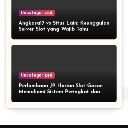
Uncategorized
Angkasa17 vs Situs Lain: Keunggulan
Server Slot yang Wajib Tahu
Uncategorized
Perlombaan JP Harian Slot Gacor:
Memahami Sistem Peringkat dan
Cara Bermain dengan Bijak