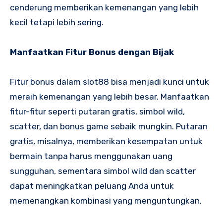
cenderung memberikan kemenangan yang lebih
kecil tetapi lebih sering.
Manfaatkan Fitur Bonus dengan Bijak
Fitur bonus dalam slot88 bisa menjadi kunci untuk
meraih kemenangan yang lebih besar. Manfaatkan
fitur-fitur seperti putaran gratis, simbol wild,
scatter, dan bonus game sebaik mungkin. Putaran
gratis, misalnya, memberikan kesempatan untuk
bermain tanpa harus menggunakan uang
sungguhan, sementara simbol wild dan scatter
dapat meningkatkan peluang Anda untuk
memenangkan kombinasi yang menguntungkan.