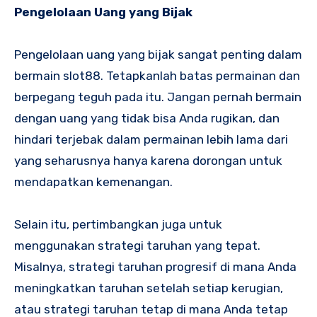
Pengelolaan Uang yang Bijak
Pengelolaan uang yang bijak sangat penting dalam
bermain slot88. Tetapkanlah batas permainan dan
berpegang teguh pada itu. Jangan pernah bermain
dengan uang yang tidak bisa Anda rugikan, dan
hindari terjebak dalam permainan lebih lama dari
yang seharusnya hanya karena dorongan untuk
mendapatkan kemenangan.
Selain itu, pertimbangkan juga untuk
menggunakan strategi taruhan yang tepat.
Misalnya, strategi taruhan progresif di mana Anda
meningkatkan taruhan setelah setiap kerugian,
atau strategi taruhan tetap di mana Anda tetap