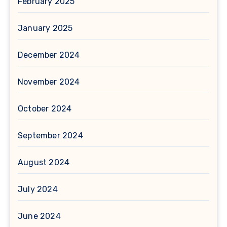
February 2025
January 2025
December 2024
November 2024
October 2024
September 2024
August 2024
July 2024
June 2024