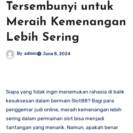
Tersembunyi untuk
Meraih Kemenangan
Lebih Sering
By
admin
June 8, 2024
Siapa yang tidak ingin menemukan rahasia di balik
kesuksesan dalam bermain Slot88? Bagi para
penggemar judi online, meraih kemenangan lebih
sering dalam permainan slot bisa menjadi
tantangan yang menarik. Namun, apakah benar