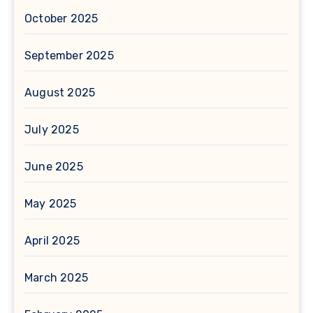
October 2025
September 2025
August 2025
July 2025
June 2025
May 2025
April 2025
March 2025