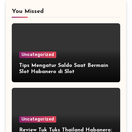
You Missed
Uncategorized
Tips Mengatur Saldo Saat Bermain
Slot Habanero di Slot
Uncategorized
Review Tuk Tuks Thailand Habanero: