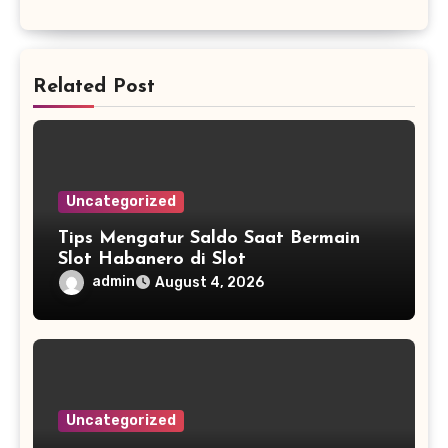
Related Post
Uncategorized
Tips Mengatur Saldo Saat Bermain
Slot Habanero di Slot
admin
August 4, 2026
Uncategorized