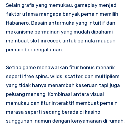
Selain grafis yang memukau, gameplay menjadi
faktor utama mengapa banyak pemain memilih
Habanero. Desain antarmuka yang intuitif dan
mekanisme permainan yang mudah dipahami
membuat slot ini cocok untuk pemula maupun
pemain berpengalaman.
Setiap game menawarkan fitur bonus menarik
seperti free spins, wilds, scatter, dan multipliers
yang tidak hanya menambah keseruan tapi juga
peluang menang. Kombinasi antara visual
memukau dan fitur interaktif membuat pemain
merasa seperti sedang berada di kasino
sungguhan, namun dengan kenyamanan di rumah.