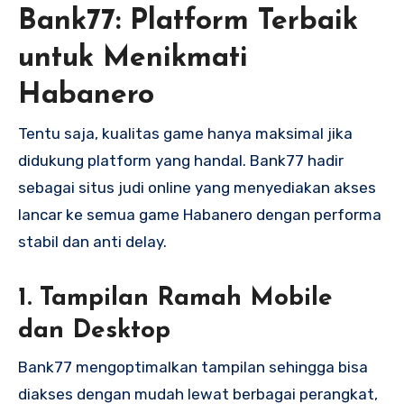
Bank77: Platform Terbaik
untuk Menikmati
Habanero
Tentu saja, kualitas game hanya maksimal jika
didukung platform yang handal. Bank77 hadir
sebagai situs judi online yang menyediakan akses
lancar ke semua game Habanero dengan performa
stabil dan anti delay.
1. Tampilan Ramah Mobile
dan Desktop
Bank77 mengoptimalkan tampilan sehingga bisa
diakses dengan mudah lewat berbagai perangkat,