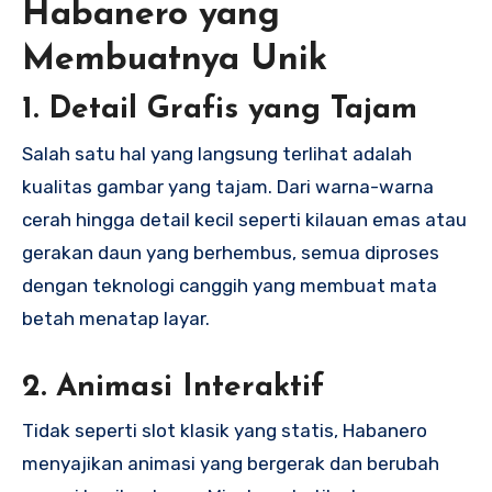
Habanero yang
Membuatnya Unik
1. Detail Grafis yang Tajam
Salah satu hal yang langsung terlihat adalah
kualitas gambar yang tajam. Dari warna-warna
cerah hingga detail kecil seperti kilauan emas atau
gerakan daun yang berhembus, semua diproses
dengan teknologi canggih yang membuat mata
betah menatap layar.
2. Animasi Interaktif
Tidak seperti slot klasik yang statis, Habanero
menyajikan animasi yang bergerak dan berubah