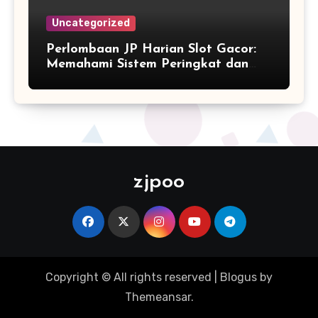
Uncategorized
Perlombaan JP Harian Slot Gacor:
Memahami Sistem Peringkat dan
Cara Bermain dengan Bijak
zjpoo
Copyright © All rights reserved
|
Blogus
by
Themeansar
.