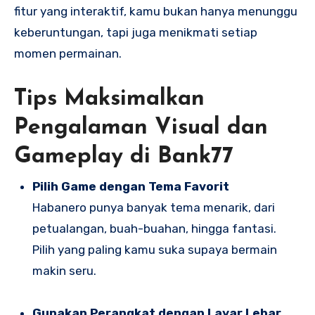
fitur yang interaktif, kamu bukan hanya menunggu
keberuntungan, tapi juga menikmati setiap
momen permainan.
Tips Maksimalkan
Pengalaman Visual dan
Gameplay di Bank77
Pilih Game dengan Tema Favorit
Habanero punya banyak tema menarik, dari
petualangan, buah-buahan, hingga fantasi.
Pilih yang paling kamu suka supaya bermain
makin seru.
Gunakan Perangkat dengan Layar Lebar