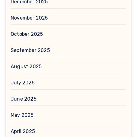
December 2025
November 2025
October 2025
September 2025
August 2025
July 2025
June 2025
May 2025
April 2025