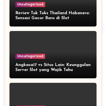
Uncategorized
Review Tuk Tuks Thailand Habanero:
Sensasi Gacor Baru di Slot
Uncategorized
Angkasa17 vs Situs Lain: Keunggulan
Server Slot yang Wajib Tahu