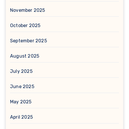
November 2025
October 2025
September 2025
August 2025
July 2025
June 2025
May 2025
April 2025