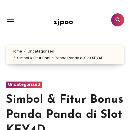
Skip
to
content
zjpoo
Home
Uncategorized
Simbol & Fitur Bonus Panda Panda di Slot KEY4D
Uncategorized
Simbol & Fitur Bonus
Panda Panda di Slot