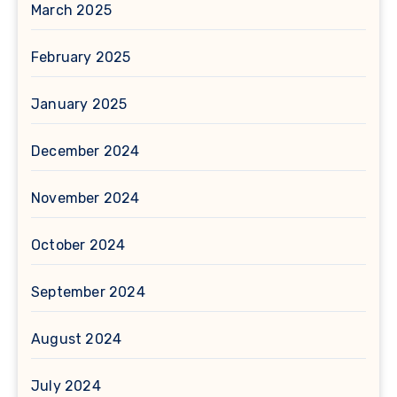
March 2025
February 2025
January 2025
December 2024
November 2024
October 2024
September 2024
August 2024
July 2024