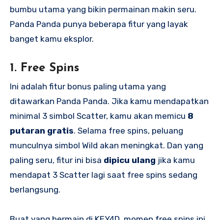
bumbu utama yang bikin permainan makin seru.
Panda Panda punya beberapa fitur yang layak
banget kamu eksplor.
1.
Free Spins
Ini adalah fitur bonus paling utama yang
ditawarkan Panda Panda. Jika kamu mendapatkan
minimal 3 simbol Scatter, kamu akan memicu
8
putaran gratis
. Selama free spins, peluang
munculnya simbol Wild akan meningkat. Dan yang
paling seru, fitur ini bisa
dipicu ulang
jika kamu
mendapat 3 Scatter lagi saat free spins sedang
berlangsung.
Buat yang bermain di KEY4D, momen free spins ini