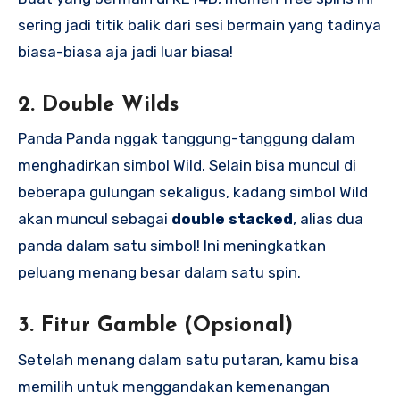
sering jadi titik balik dari sesi bermain yang tadinya
biasa-biasa aja jadi luar biasa!
2.
Double Wilds
Panda Panda nggak tanggung-tanggung dalam
menghadirkan simbol Wild. Selain bisa muncul di
beberapa gulungan sekaligus, kadang simbol Wild
akan muncul sebagai
double stacked
, alias dua
panda dalam satu simbol! Ini meningkatkan
peluang menang besar dalam satu spin.
3.
Fitur Gamble (Opsional)
Setelah menang dalam satu putaran, kamu bisa
memilih untuk menggandakan kemenangan