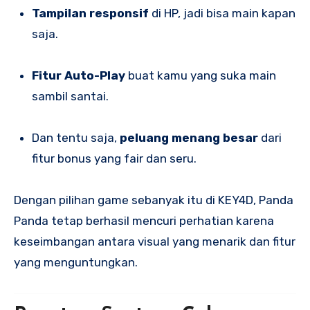
Tampilan responsif
di HP, jadi bisa main kapan
saja.
Fitur Auto-Play
buat kamu yang suka main
sambil santai.
Dan tentu saja,
peluang menang besar
dari
fitur bonus yang fair dan seru.
Dengan pilihan game sebanyak itu di KEY4D, Panda
Panda tetap berhasil mencuri perhatian karena
keseimbangan antara visual yang menarik dan fitur
yang menguntungkan.