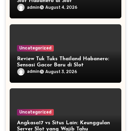
Slot Habanero di Slot
admin
August 4, 2026
Uncategorized
Review Tuk Tuks Thailand Habanero:
Sensasi Gacor Baru di Slot
admin
August 3, 2026
Uncategorized
Angkasa17 vs Situs Lain: Keunggulan
Server Slot yang Wajib Tahu