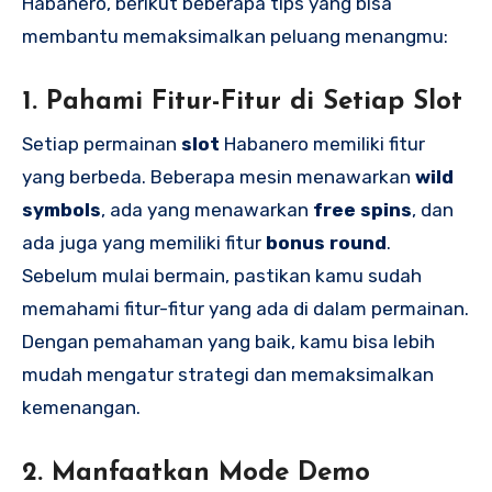
Habanero, berikut beberapa tips yang bisa
membantu memaksimalkan peluang menangmu:
1.
Pahami Fitur-Fitur di Setiap Slot
Setiap permainan
slot
Habanero memiliki fitur
yang berbeda. Beberapa mesin menawarkan
wild
symbols
, ada yang menawarkan
free spins
, dan
ada juga yang memiliki fitur
bonus round
.
Sebelum mulai bermain, pastikan kamu sudah
memahami fitur-fitur yang ada di dalam permainan.
Dengan pemahaman yang baik, kamu bisa lebih
mudah mengatur strategi dan memaksimalkan
kemenangan.
2.
Manfaatkan Mode Demo