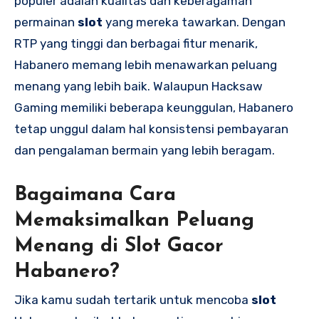
populer adalah kualitas dan keberagaman
permainan
slot
yang mereka tawarkan. Dengan
RTP yang tinggi dan berbagai fitur menarik,
Habanero memang lebih menawarkan peluang
menang yang lebih baik. Walaupun Hacksaw
Gaming memiliki beberapa keunggulan, Habanero
tetap unggul dalam hal konsistensi pembayaran
dan pengalaman bermain yang lebih beragam.
Bagaimana Cara
Memaksimalkan Peluang
Menang di Slot Gacor
Habanero?
Jika kamu sudah tertarik untuk mencoba
slot