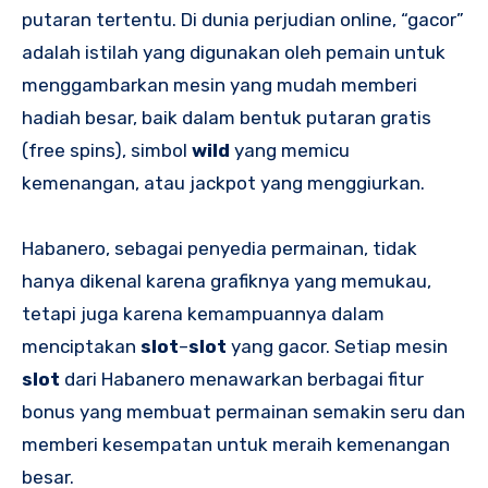
putaran tertentu. Di dunia perjudian online, “gacor”
adalah istilah yang digunakan oleh pemain untuk
menggambarkan mesin yang mudah memberi
hadiah besar, baik dalam bentuk putaran gratis
(free spins), simbol
wild
yang memicu
kemenangan, atau jackpot yang menggiurkan.
Habanero, sebagai penyedia permainan, tidak
hanya dikenal karena grafiknya yang memukau,
tetapi juga karena kemampuannya dalam
menciptakan
slot
–
slot
yang gacor. Setiap mesin
slot
dari Habanero menawarkan berbagai fitur
bonus yang membuat permainan semakin seru dan
memberi kesempatan untuk meraih kemenangan
besar.