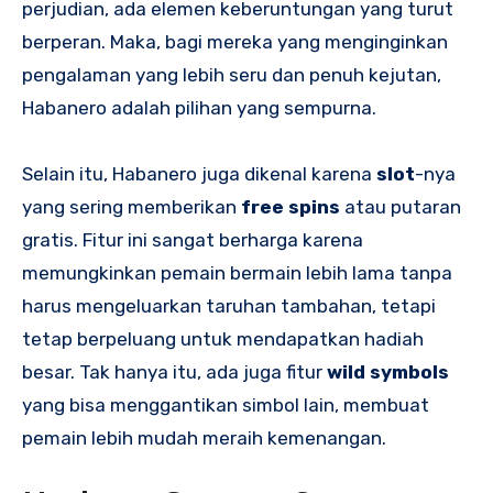
perjudian, ada elemen keberuntungan yang turut
berperan. Maka, bagi mereka yang menginginkan
pengalaman yang lebih seru dan penuh kejutan,
Habanero adalah pilihan yang sempurna.
Selain itu, Habanero juga dikenal karena
slot
-nya
yang sering memberikan
free spins
atau putaran
gratis. Fitur ini sangat berharga karena
memungkinkan pemain bermain lebih lama tanpa
harus mengeluarkan taruhan tambahan, tetapi
tetap berpeluang untuk mendapatkan hadiah
besar. Tak hanya itu, ada juga fitur
wild symbols
yang bisa menggantikan simbol lain, membuat
pemain lebih mudah meraih kemenangan.