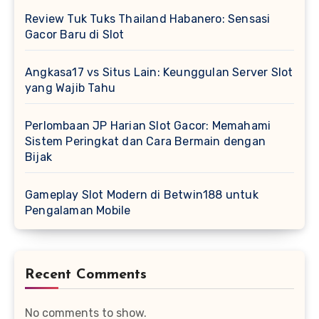
Review Tuk Tuks Thailand Habanero: Sensasi
Gacor Baru di Slot
Angkasa17 vs Situs Lain: Keunggulan Server Slot
yang Wajib Tahu
Perlombaan JP Harian Slot Gacor: Memahami
Sistem Peringkat dan Cara Bermain dengan
Bijak
Gameplay Slot Modern di Betwin188 untuk
Pengalaman Mobile
Recent Comments
No comments to show.