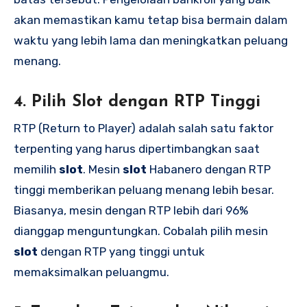
akan memastikan kamu tetap bisa bermain dalam
waktu yang lebih lama dan meningkatkan peluang
menang.
4.
Pilih Slot dengan RTP Tinggi
RTP (Return to Player) adalah salah satu faktor
terpenting yang harus dipertimbangkan saat
memilih
slot
. Mesin
slot
Habanero dengan RTP
tinggi memberikan peluang menang lebih besar.
Biasanya, mesin dengan RTP lebih dari 96%
dianggap menguntungkan. Cobalah pilih mesin
slot
dengan RTP yang tinggi untuk
memaksimalkan peluangmu.