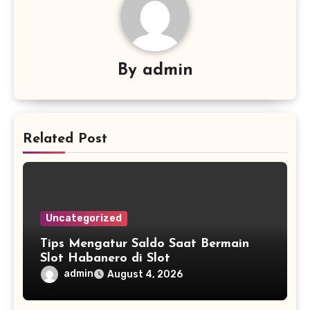
By
admin
Related Post
Uncategorized
Tips Mengatur Saldo Saat Bermain
Slot Habanero di Slot
admin
August 4, 2026