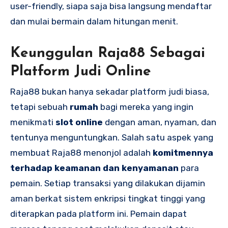
user-friendly, siapa saja bisa langsung mendaftar
dan mulai bermain dalam hitungan menit.
Keunggulan Raja88 Sebagai
Platform Judi Online
Raja88 bukan hanya sekadar platform judi biasa,
tetapi sebuah
rumah
bagi mereka yang ingin
menikmati
slot online
dengan aman, nyaman, dan
tentunya menguntungkan. Salah satu aspek yang
membuat Raja88 menonjol adalah
komitmennya
terhadap keamanan dan kenyamanan
para
pemain. Setiap transaksi yang dilakukan dijamin
aman berkat sistem enkripsi tingkat tinggi yang
diterapkan pada platform ini. Pemain dapat