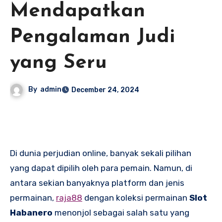
Mendapatkan
Pengalaman Judi
yang Seru
By
admin
December 24, 2024
Di dunia perjudian online, banyak sekali pilihan
yang dapat dipilih oleh para pemain. Namun, di
antara sekian banyaknya platform dan jenis
permainan,
raja88
dengan koleksi permainan
Slot
Habanero
menonjol sebagai salah satu yang