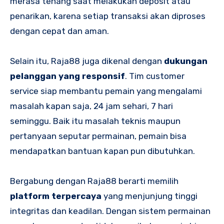
merasa tenang saat melakukan deposit atau
penarikan, karena setiap transaksi akan diproses
dengan cepat dan aman.
Selain itu, Raja88 juga dikenal dengan
dukungan
pelanggan yang responsif
. Tim customer
service siap membantu pemain yang mengalami
masalah kapan saja, 24 jam sehari, 7 hari
seminggu. Baik itu masalah teknis maupun
pertanyaan seputar permainan, pemain bisa
mendapatkan bantuan kapan pun dibutuhkan.
Bergabung dengan Raja88 berarti memilih
platform terpercaya
yang menjunjung tinggi
integritas dan keadilan. Dengan sistem permainan