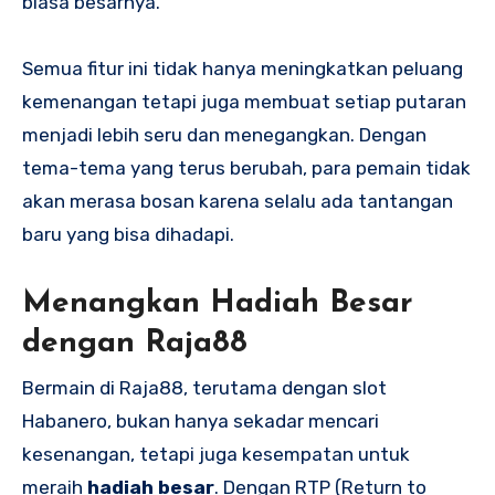
biasa besarnya.
Semua fitur ini tidak hanya meningkatkan peluang
kemenangan tetapi juga membuat setiap putaran
menjadi lebih seru dan menegangkan. Dengan
tema-tema yang terus berubah, para pemain tidak
akan merasa bosan karena selalu ada tantangan
baru yang bisa dihadapi.
Menangkan Hadiah Besar
dengan Raja88
Bermain di Raja88, terutama dengan slot
Habanero, bukan hanya sekadar mencari
kesenangan, tetapi juga kesempatan untuk
meraih
hadiah besar
. Dengan RTP (Return to