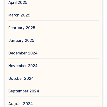
April 2025
March 2025
February 2025
January 2025
December 2024
November 2024
October 2024
September 2024
August 2024