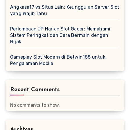
Angkasa17 vs Situs Lain: Keunggulan Server Slot
yang Wajib Tahu
Perlombaan JP Harian Slot Gacor: Memahami
Sistem Peringkat dan Cara Bermain dengan
Bijak
Gameplay Slot Modern di Betwin188 untuk
Pengalaman Mobile
Recent Comments
No comments to show.
Archives