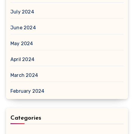
July 2024
June 2024
May 2024
April 2024
March 2024
February 2024
Categories