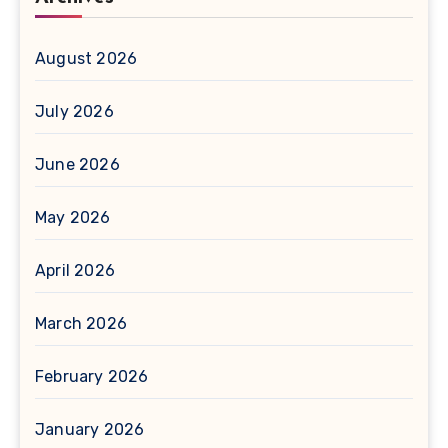
August 2026
July 2026
June 2026
May 2026
April 2026
March 2026
February 2026
January 2026