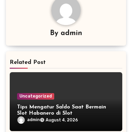
By
admin
Related Post
Uncategorized
Tips Mengatur Saldo Saat Bermain
Slot Habanero di Slot
admin
August 4, 2026