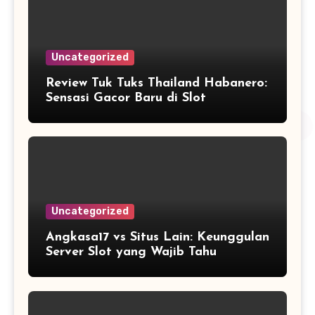
Uncategorized
Review Tuk Tuks Thailand Habanero:
Sensasi Gacor Baru di Slot
Uncategorized
Angkasa17 vs Situs Lain: Keunggulan
Server Slot yang Wajib Tahu