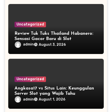
Uncategorized
Review Tuk Tuks Thailand Habanero:
Sensasi Gacor Baru di Slot
admin
August 3, 2026
Uncategorized
Angkasa17 vs Situs Lain: Keunggulan
Server Slot yang Wajib Tahu
admin
August 1, 2026