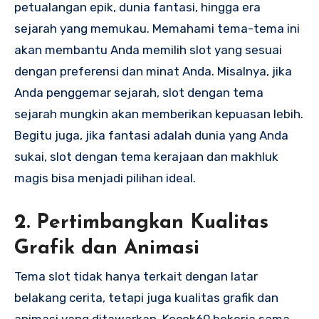
petualangan epik, dunia fantasi, hingga era
sejarah yang memukau. Memahami tema-tema ini
akan membantu Anda memilih slot yang sesuai
dengan preferensi dan minat Anda. Misalnya, jika
Anda penggemar sejarah, slot dengan tema
sejarah mungkin akan memberikan kepuasan lebih.
Begitu juga, jika fantasi adalah dunia yang Anda
sukai, slot dengan tema kerajaan dan makhluk
magis bisa menjadi pilihan ideal.
2. Pertimbangkan Kualitas
Grafik dan Animasi
Tema slot tidak hanya terkait dengan latar
belakang cerita, tetapi juga kualitas grafik dan
animasi yang ditawarkan. Kocok69 bekerja sama