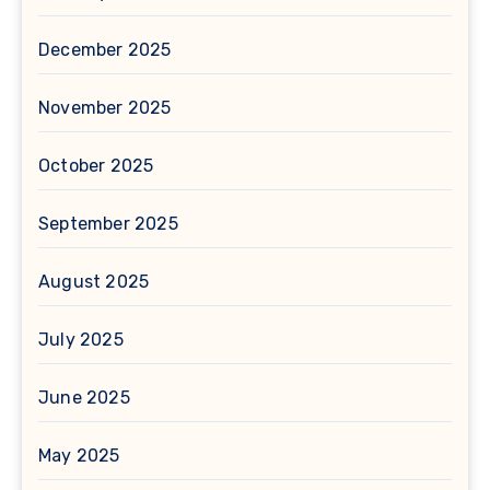
December 2025
November 2025
October 2025
September 2025
August 2025
July 2025
June 2025
May 2025