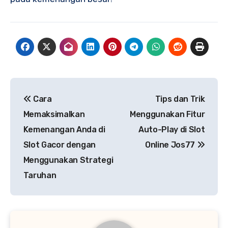
Post
Cara
Tips dan Trik
navigation
Memaksimalkan
Menggunakan Fitur
Kemenangan Anda di
Auto-Play di Slot
Slot Gacor dengan
Online Jos77
Menggunakan Strategi
Taruhan