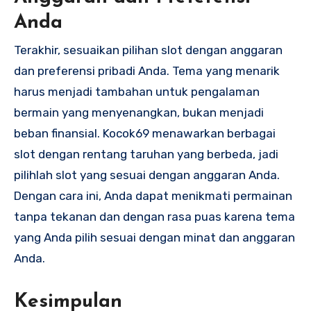
Anda
Terakhir, sesuaikan pilihan slot dengan anggaran
dan preferensi pribadi Anda. Tema yang menarik
harus menjadi tambahan untuk pengalaman
bermain yang menyenangkan, bukan menjadi
beban finansial. Kocok69 menawarkan berbagai
slot dengan rentang taruhan yang berbeda, jadi
pilihlah slot yang sesuai dengan anggaran Anda.
Dengan cara ini, Anda dapat menikmati permainan
tanpa tekanan dan dengan rasa puas karena tema
yang Anda pilih sesuai dengan minat dan anggaran
Anda.
Kesimpulan