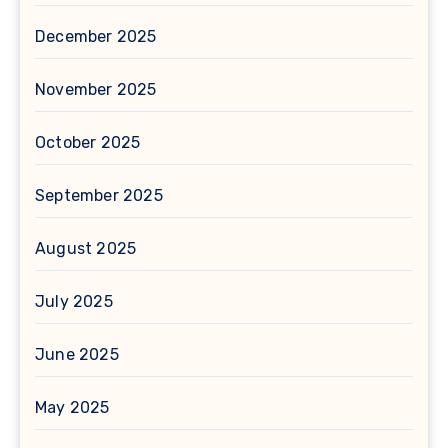
December 2025
November 2025
October 2025
September 2025
August 2025
July 2025
June 2025
May 2025