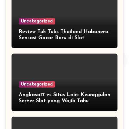
Uncategorized
Review Tuk Tuks Thailand Habanero:
Sensasi Gacor Baru di Slot
Uncategorized
Angkasa17 vs Situs Lain: Keunggulan
Server Slot yang Wajib Tahu