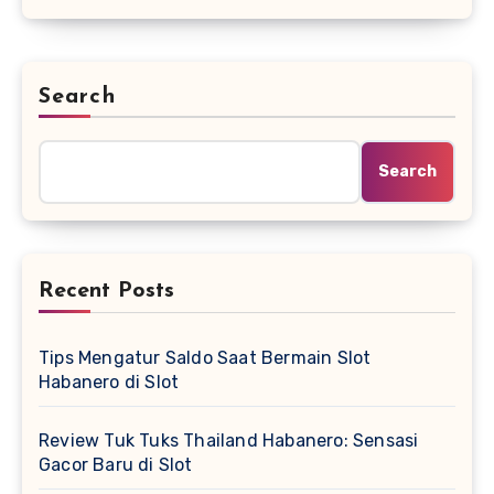
Search
Search
Recent Posts
Tips Mengatur Saldo Saat Bermain Slot
Habanero di Slot
Review Tuk Tuks Thailand Habanero: Sensasi
Gacor Baru di Slot