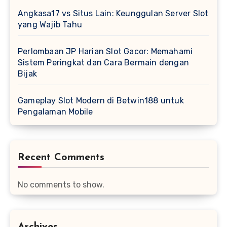
Angkasa17 vs Situs Lain: Keunggulan Server Slot
yang Wajib Tahu
Perlombaan JP Harian Slot Gacor: Memahami
Sistem Peringkat dan Cara Bermain dengan
Bijak
Gameplay Slot Modern di Betwin188 untuk
Pengalaman Mobile
Recent Comments
No comments to show.