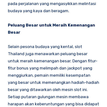
pada perjalanan yang mengasyikkan melintasi
budaya yang kaya dan beragam.
Peluang Besar untuk Meraih Kemenangan
Besar
Selain pesona budaya yang kental, slot
Thailand juga menawarkan peluang besar
untuk meraih kemenangan besar. Dengan fitur-
fitur bonus yang melimpah dan jackpot yang
menggiurkan, pemain memiliki kesempatan
yang besar untuk memenangkan hadiah-hadiah
besar yang ditawarkan oleh mesin slot ini.
Setiap putaran gulungan mesin membawa
harapan akan keberuntungan yang bisa didapat