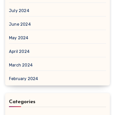
July 2024
June 2024
May 2024
April 2024
March 2024
February 2024
Categories