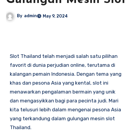
Gulungan Mesin Slot
By
admin
May 9, 2024
Slot Thailand telah menjadi salah satu pilihan
favorit di dunia perjudian online, terutama di
kalangan pemain Indonesia. Dengan tema yang
khas dan pesona Asia yang kental, slot ini
menawarkan pengalaman bermain yang unik
dan mengasyikkan bagi para pecinta judi. Mari
kita telusuri lebih dalam mengenai pesona Asia
yang terkandung dalam gulungan mesin slot
Thailand.