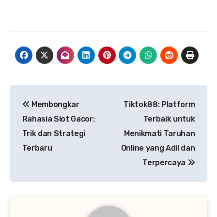
Post
Membongkar
Tiktok88: Platform
navigation
Rahasia Slot Gacor:
Terbaik untuk
Trik dan Strategi
Menikmati Taruhan
Terbaru
Online yang Adil dan
Terpercaya