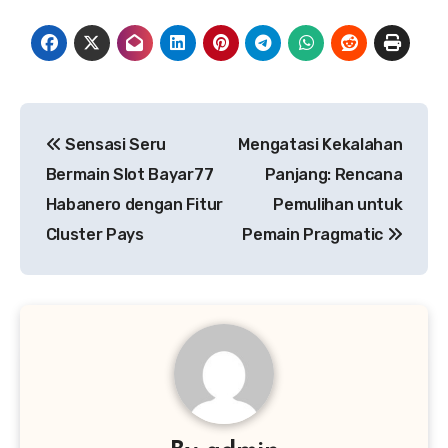
Post
Sensasi Seru
Mengatasi Kekalahan
navigation
Bermain Slot Bayar77
Panjang: Rencana
Habanero dengan Fitur
Pemulihan untuk
Cluster Pays
Pemain Pragmatic