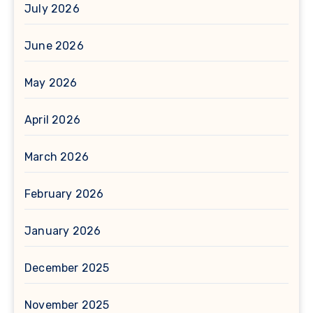
July 2026
June 2026
May 2026
April 2026
March 2026
February 2026
January 2026
December 2025
November 2025