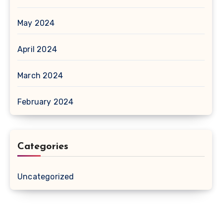
May 2024
April 2024
March 2024
February 2024
Categories
Uncategorized