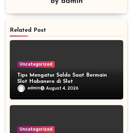
By
admin
Related Post
Uncategorized
Tips Mengatur Saldo Saat Bermain
Slot Habanero di Slot
admin
August 4, 2026
Uncategorized