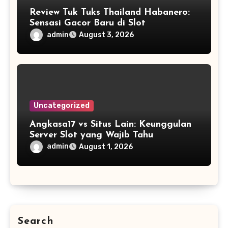
Review Tuk Tuks Thailand Habanero:
Sensasi Gacor Baru di Slot
admin
August 3, 2026
Uncategorized
Angkasa17 vs Situs Lain: Keunggulan
Server Slot yang Wajib Tahu
admin
August 1, 2026
Search