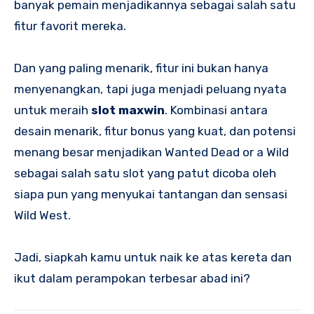
banyak pemain menjadikannya sebagai salah satu
fitur favorit mereka.
Dan yang paling menarik, fitur ini bukan hanya
menyenangkan, tapi juga menjadi peluang nyata
untuk meraih
slot maxwin
. Kombinasi antara
desain menarik, fitur bonus yang kuat, dan potensi
menang besar menjadikan Wanted Dead or a Wild
sebagai salah satu slot yang patut dicoba oleh
siapa pun yang menyukai tantangan dan sensasi
Wild West.
Jadi, siapkah kamu untuk naik ke atas kereta dan
ikut dalam perampokan terbesar abad ini?