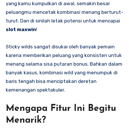
yang kamu kumpulkan di awal, semakin besar
peluangmu mencetak kombinasi menang berturut-
turut. Dan di sinilah letak potensi untuk mencapai
slot maxwin
!
Sticky wilds sangat disukai oleh banyak pemain
karena memberikan peluang yang konsisten untuk
menang selama sisa putaran bonus. Bahkan dalam
banyak kasus, kombinasi wild yang menumpuk di
baris tengah bisa menciptakan deretan
kemenangan spektakuler.
Mengapa Fitur Ini Begitu
Menarik?