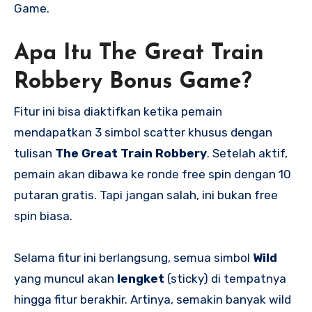
Game.
Apa Itu The Great Train
Robbery Bonus Game?
Fitur ini bisa diaktifkan ketika pemain
mendapatkan 3 simbol scatter khusus dengan
tulisan
The Great Train Robbery
. Setelah aktif,
pemain akan dibawa ke ronde free spin dengan 10
putaran gratis. Tapi jangan salah, ini bukan free
spin biasa.
Selama fitur ini berlangsung, semua simbol
Wild
yang muncul akan
lengket
(sticky) di tempatnya
hingga fitur berakhir. Artinya, semakin banyak wild