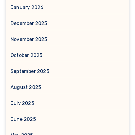
January 2026
December 2025
November 2025
October 2025
September 2025
August 2025
July 2025
June 2025