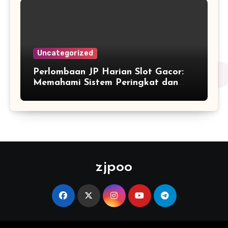
Uncategorized
Perlombaan JP Harian Slot Gacor:
Memahami Sistem Peringkat dan
Cara Bermain dengan Bijak
zjpoo