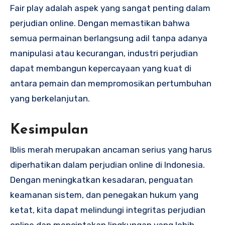
Fair play adalah aspek yang sangat penting dalam
perjudian online. Dengan memastikan bahwa
semua permainan berlangsung adil tanpa adanya
manipulasi atau kecurangan, industri perjudian
dapat membangun kepercayaan yang kuat di
antara pemain dan mempromosikan pertumbuhan
yang berkelanjutan.
Kesimpulan
Iblis merah merupakan ancaman serius yang harus
diperhatikan dalam perjudian online di Indonesia.
Dengan meningkatkan kesadaran, penguatan
keamanan sistem, dan penegakan hukum yang
ketat, kita dapat melindungi integritas perjudian