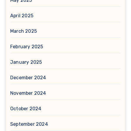
May 2025
April 2025
March 2025
February 2025
January 2025
December 2024
November 2024
October 2024
September 2024