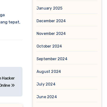
January 2025
uga
December 2024
ang tepat,
November 2024
October 2024
September 2024
August 2024
n Hacker
July 2024
Online
June 2024