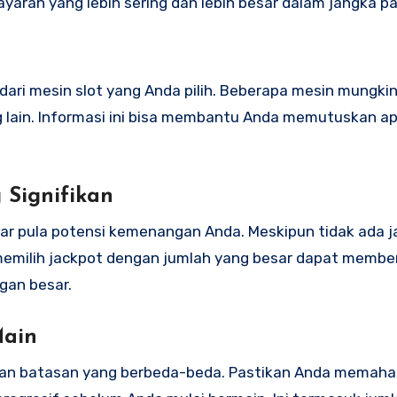
ran yang lebih sering dan lebih besar dalam jangka pa
dari mesin slot yang Anda pilih. Beberapa mesin mungkin
g lain. Informasi ini bisa membantu Anda memutuskan a
 Signifikan
sar pula potensi kemenangan Anda. Meskipun tidak ada 
milih jackpot dengan jumlah yang besar dapat membe
gan besar.
Main
n dan batasan yang berbeda-beda. Pastikan Anda memaha