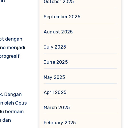
ah
October 2025
September 2025
August 2025
lot dengan
July 2025
ino menjadi
progresif
June 2025
May 2025
April 2025
k. Dengan
an oleh Opus
March 2025
lu bermain
n dan
February 2025