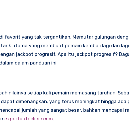
jadi favorit yang tak tergantikan. Memutar gulungan den
arik utama yang membuat pemain kembali lagi dan lagi.
 dengan jackpot progresif. Apa itu jackpot progresif? Ba
dalam dalam panduan ini.
bah nilainya setiap kali pemain memasang taruhan. Seba
g dapat dimenangkan, yang terus meningkat hingga ada
encapai jumlah yang sangat besar, bahkan mencapai ra
in
expertautoclinic.com
.