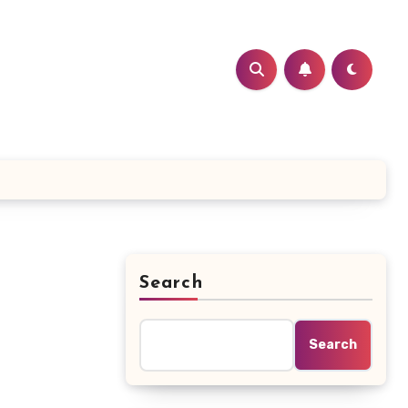
Search
Search