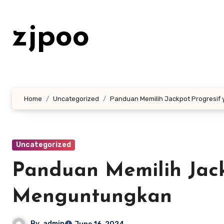
Skip
to
zjpoo
content
Home
Uncategorized
Panduan Memilih Jackpot Progresi
Uncategorized
Panduan Memilih Jack
Menguntungkan
By
admin