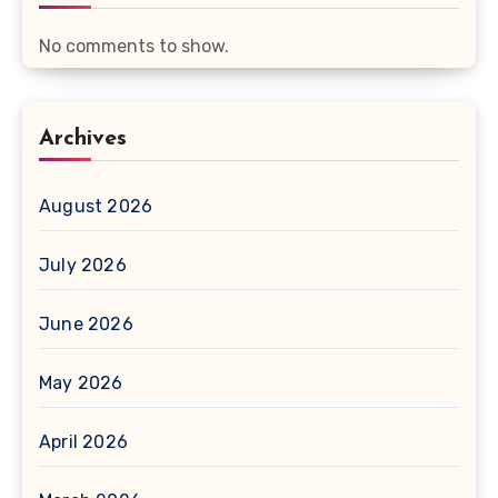
No comments to show.
Archives
August 2026
July 2026
June 2026
May 2026
April 2026