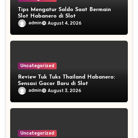
Tips Mengatur Saldo Saat Bermain
Slot Habanero di Slot
admin
August 4, 2026
Uncategorized
Review Tuk Tuks Thailand Habanero:
Sensasi Gacor Baru di Slot
admin
August 3, 2026
Uncategorized