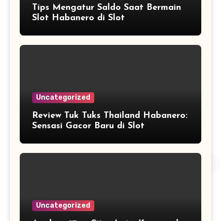
Tips Mengatur Saldo Saat Bermain
Slot Habanero di Slot
Uncategorized
Review Tuk Tuks Thailand Habanero:
Sensasi Gacor Baru di Slot
Uncategorized