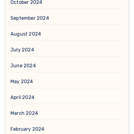
October 2024
September 2024
August 2024
July 2024
June 2024
May 2024
April 2024
March 2024
February 2024