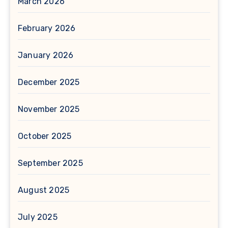
March 2026
February 2026
January 2026
December 2025
November 2025
October 2025
September 2025
August 2025
July 2025