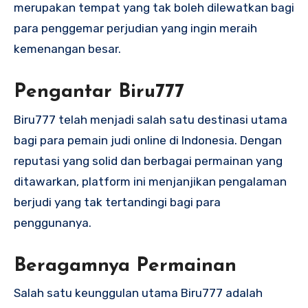
merupakan tempat yang tak boleh dilewatkan bagi
para penggemar perjudian yang ingin meraih
kemenangan besar.
Pengantar Biru777
Biru777 telah menjadi salah satu destinasi utama
bagi para pemain judi online di Indonesia. Dengan
reputasi yang solid dan berbagai permainan yang
ditawarkan, platform ini menjanjikan pengalaman
berjudi yang tak tertandingi bagi para
penggunanya.
Beragamnya Permainan
Salah satu keunggulan utama Biru777 adalah