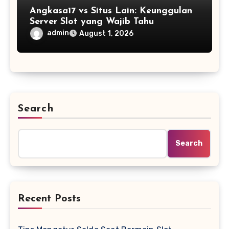
Angkasa17 vs Situs Lain: Keunggulan
Server Slot yang Wajib Tahu
admin
August 1, 2026
Search
Search
Recent Posts