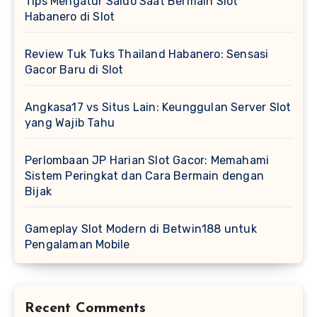
Tips Mengatur Saldo Saat Bermain Slot
Habanero di Slot
Review Tuk Tuks Thailand Habanero: Sensasi
Gacor Baru di Slot
Angkasa17 vs Situs Lain: Keunggulan Server Slot
yang Wajib Tahu
Perlombaan JP Harian Slot Gacor: Memahami
Sistem Peringkat dan Cara Bermain dengan
Bijak
Gameplay Slot Modern di Betwin188 untuk
Pengalaman Mobile
Recent Comments