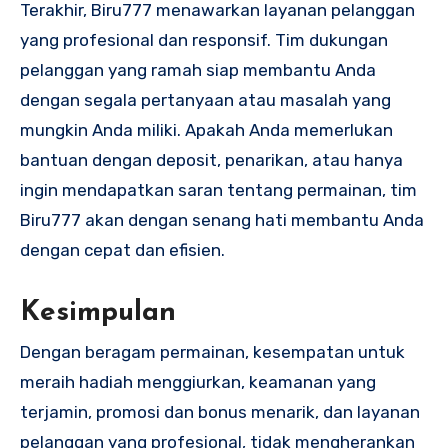
Terakhir, Biru777 menawarkan layanan pelanggan
yang profesional dan responsif. Tim dukungan
pelanggan yang ramah siap membantu Anda
dengan segala pertanyaan atau masalah yang
mungkin Anda miliki. Apakah Anda memerlukan
bantuan dengan deposit, penarikan, atau hanya
ingin mendapatkan saran tentang permainan, tim
Biru777 akan dengan senang hati membantu Anda
dengan cepat dan efisien.
Kesimpulan
Dengan beragam permainan, kesempatan untuk
meraih hadiah menggiurkan, keamanan yang
terjamin, promosi dan bonus menarik, dan layanan
pelanggan yang profesional, tidak mengherankan