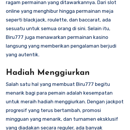
ragam permainan yang ditawarkannya. Dari slot
online yang menghibur hingga permainan meja
seperti blackjack, roulette, dan baccarat, ada
sesuatu untuk semua orang di sini. Selain itu,
Biru777 juga menawarkan permainan kasino
langsung yang memberikan pengalaman berjudi
yang autentik.
Hadiah Menggiurkan
Salah satu hal yang membuat Biru777 begitu
menarik bagi para pemain adalah kesempatan
untuk meraih hadiah menggiurkan. Dengan jackpot
progresif yang terus bertambah, promosi
mingguan yang menarik, dan turnamen eksklusif
yang diadakan secara reguler, ada banyak