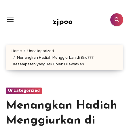
Skip
to
content
zjpoo
Home
Uncategorized
Menangkan Hadiah Menggiurkan di Biru777:
Kesempatan yang Tak Boleh Dilewatkan
Uncategorized
Menangkan Hadiah
Menggiurkan di