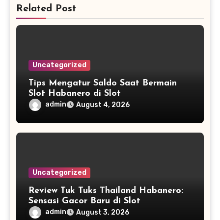
Related Post
Uncategorized
Tips Mengatur Saldo Saat Bermain
Slot Habanero di Slot
admin
August 4, 2026
Uncategorized
Review Tuk Tuks Thailand Habanero:
Sensasi Gacor Baru di Slot
admin
August 3, 2026