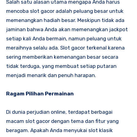
Salah satu alasan utama mengapa Anda harus
mencoba slot gacor adalah peluang besar untuk
memenangkan hadiah besar. Meskipun tidak ada
jaminan bahwa Anda akan memenangkan jackpot
setiap kali Anda bermain, namun peluang untuk
meraihnya selalu ada. Slot gacor terkenal karena
sering memberikan kemenangan besar secara
tidak terduga, yang membuat setiap putaran
menjadi menarik dan penuh harapan.
Ragam Pilihan Permainan
Di dunia perjudian online, terdapat berbagai
macam slot gacor dengan tema dan fitur yang
beragam. Apakah Anda menyukai slot klasik