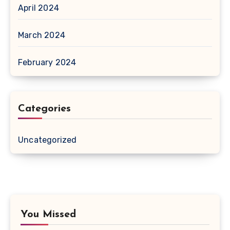
April 2024
March 2024
February 2024
Categories
Uncategorized
You Missed