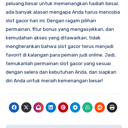
peluang besar untuk memenangkan hadiah besar,
ada banyak alasan mengapa Anda harus mencoba
slot gacor hari ini. Dengan ragam pilihan
permainan, fitur bonus yang mengasyikkan, dan
kemudahan akses yang ditawarkan, tidak
mengherankan bahwa slot gacor terus menjadi
favorit di kalangan para pemain judi online. Jadi,
temukanlah permainan slot gacor yang sesuai
dengan selera dan kebutuhan Anda, dan siapkan
diri Anda untuk meraih kemenangan besar!