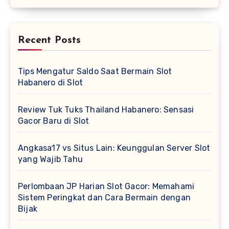
Recent Posts
Tips Mengatur Saldo Saat Bermain Slot
Habanero di Slot
Review Tuk Tuks Thailand Habanero: Sensasi
Gacor Baru di Slot
Angkasa17 vs Situs Lain: Keunggulan Server Slot
yang Wajib Tahu
Perlombaan JP Harian Slot Gacor: Memahami
Sistem Peringkat dan Cara Bermain dengan
Bijak