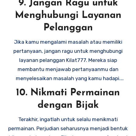
9. Jangan Ragu untuk
memanfaatkan bonus yang ditawarkan. Jika ada
Menghubungi Layanan
yang mencurigakan, lebih baik abaikan.
Pelanggan
Jika kamu mengalami masalah atau memiliki
pertanyaan, jangan ragu untuk menghubungi
layanan pelanggan Kilat777. Mereka siap
membantu menjawab pertanyaanmu dan
menyelesaikan masalah yang kamu hadapi.
Layanan pelanggan yang responsif adalah tanda
10. Nikmati Permainan
platform yang baik dan dapat diandalkan.
dengan Bijak
Terakhir, ingatlah untuk selalu menikmati
permainan. Perjudian seharusnya menjadi bentuk