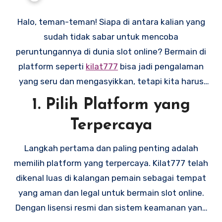
Halo, teman-teman! Siapa di antara kalian yang
sudah tidak sabar untuk mencoba
peruntungannya di dunia slot online? Bermain di
platform seperti
kilat777
bisa jadi pengalaman
yang seru dan mengasyikkan, tetapi kita harus
ingat, keamanan tetap menjadi prioritas utama.
1. Pilih Platform yang
Nah, kali ini kita akan membahas langkah-langkah
Terpercaya
aman bermain slot di Kilat777 agar pengalaman
kamu tidak hanya menyenangkan, tetapi juga
Langkah pertama dan paling penting adalah
aman. Yuk, kita mulai!
memilih platform yang terpercaya. Kilat777 telah
dikenal luas di kalangan pemain sebagai tempat
yang aman dan legal untuk bermain slot online.
Dengan lisensi resmi dan sistem keamanan yang