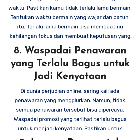
waktu. Pastikan kamu tidak terlalu lama bermain.
Tentukan waktu bermain yang wajar dan patuhi
itu. Terlalu lama bermain bisa membuatmu
kehilangan fokus dan membuat keputusan yang
buruk. Setiap beberapa jam, ambil jeda untuk
8. Waspadai Penawaran
merefresh pikiranmu.
yang Terlalu Bagus untuk
Jadi Kenyataan
Di dunia perjudian online, sering kali ada
penawaran yang menggiurkan. Namun, tidak
semua penawaran tersebut bisa dipercaya.
Waspadai promosi yang terlihat terlalu bagus
untuk menjadi kenyataan. Pastikan untuk
membaca syarat dan ketentuan sebelum