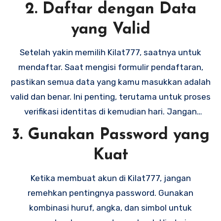
baik, kamu bisa bermain dengan tenang. Selalu
2. Daftar dengan Data
pastikan untuk melakukan riset sebelum
yang Valid
mendaftar di platform mana pun.
Setelah yakin memilih Kilat777, saatnya untuk
mendaftar. Saat mengisi formulir pendaftaran,
pastikan semua data yang kamu masukkan adalah
valid dan benar. Ini penting, terutama untuk proses
verifikasi identitas di kemudian hari. Jangan
pernah menggunakan informasi palsu karena ini
3. Gunakan Password yang
bisa berujung pada masalah saat kamu ingin
Kuat
menarik dana kemenangan.
Ketika membuat akun di Kilat777, jangan
remehkan pentingnya password. Gunakan
kombinasi huruf, angka, dan simbol untuk