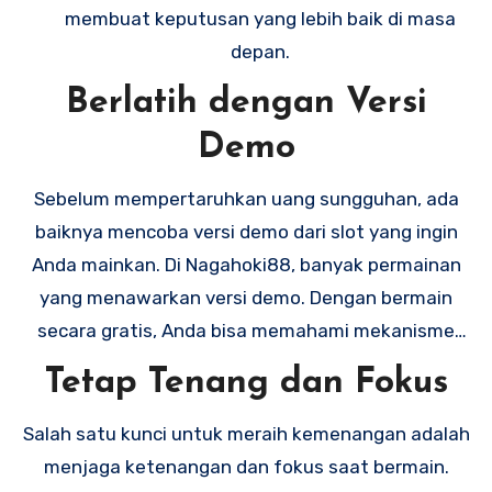
membuat keputusan yang lebih baik di masa
depan.
Berlatih dengan Versi
Demo
Sebelum mempertaruhkan uang sungguhan, ada
baiknya mencoba versi demo dari slot yang ingin
Anda mainkan. Di Nagahoki88, banyak permainan
yang menawarkan versi demo. Dengan bermain
secara gratis, Anda bisa memahami mekanisme
permainan, fitur bonus, dan cara memenangkan
Tetap Tenang dan Fokus
jackpot tanpa risiko kehilangan uang.
Salah satu kunci untuk meraih kemenangan adalah
menjaga ketenangan dan fokus saat bermain.