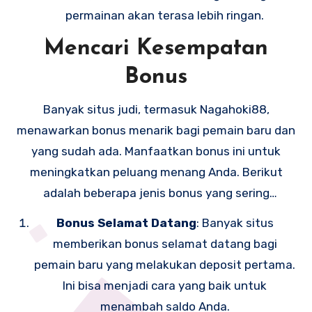
permainan akan terasa lebih ringan.
Mencari Kesempatan
Bonus
Banyak situs judi, termasuk Nagahoki88,
menawarkan bonus menarik bagi pemain baru dan
yang sudah ada. Manfaatkan bonus ini untuk
meningkatkan peluang menang Anda. Berikut
adalah beberapa jenis bonus yang sering
ditawarkan:
Bonus Selamat Datang
: Banyak situs
memberikan bonus selamat datang bagi
pemain baru yang melakukan deposit pertama.
Ini bisa menjadi cara yang baik untuk
menambah saldo Anda.