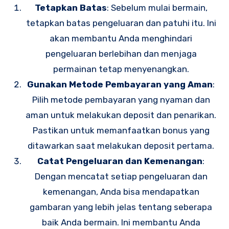
Tetapkan Batas
: Sebelum mulai bermain,
tetapkan batas pengeluaran dan patuhi itu. Ini
akan membantu Anda menghindari
pengeluaran berlebihan dan menjaga
permainan tetap menyenangkan.
Gunakan Metode Pembayaran yang Aman
:
Pilih metode pembayaran yang nyaman dan
aman untuk melakukan deposit dan penarikan.
Pastikan untuk memanfaatkan bonus yang
ditawarkan saat melakukan deposit pertama.
Catat Pengeluaran dan Kemenangan
:
Dengan mencatat setiap pengeluaran dan
kemenangan, Anda bisa mendapatkan
gambaran yang lebih jelas tentang seberapa
baik Anda bermain. Ini membantu Anda