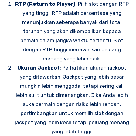
RTP (Return to Player)
: Pilih slot dengan RTP
yang tinggi. RTP adalah persentase yang
menunjukkan seberapa banyak dari total
taruhan yang akan dikembalikan kepada
pemain dalam jangka waktu tertentu. Slot
dengan RTP tinggi menawarkan peluang
menang yang lebih baik.
Ukuran Jackpot
: Perhatikan ukuran jackpot
yang ditawarkan. Jackpot yang lebih besar
mungkin lebih menggoda, tetapi sering kali
lebih sulit untuk dimenangkan. Jika Anda lebih
suka bermain dengan risiko lebih rendah,
pertimbangkan untuk memilih slot dengan
jackpot yang lebih kecil tetapi peluang menang
yang lebih tinggi.