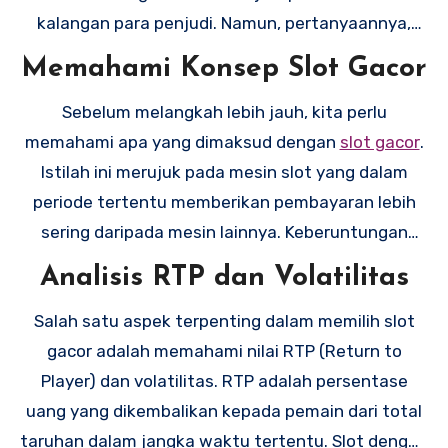
kalangan para penjudi. Namun, pertanyaannya,
bagaimana cara memanfaatkan slot gacor untuk
Memahami Konsep Slot Gacor
meningkatkan penghasilan? Mari kita telaah
Sebelum melangkah lebih jauh, kita perlu
bersama, mengupas potensi yang ada dalam
memahami apa yang dimaksud dengan
slot gacor
.
mesin ini dan bagaimana kita bisa meraihnya
Istilah ini merujuk pada mesin slot yang dalam
dengan bijaksana.
periode tertentu memberikan pembayaran lebih
sering daripada mesin lainnya. Keberuntungan
memang memainkan peran, tetapi memahami
Analisis RTP dan Volatilitas
karakteristik dan perilaku mesin slot juga tidak
Salah satu aspek terpenting dalam memilih slot
kalah penting. Ada kalanya, mesin slot
gacor adalah memahami nilai RTP (Return to
menunjukkan tren tertentu, dan jika Anda bisa
Player) dan volatilitas. RTP adalah persentase
menangkapnya, peluang untuk mendapatkan
uang yang dikembalikan kepada pemain dari total
penghasilan tambahan terbuka lebar.
taruhan dalam jangka waktu tertentu. Slot dengan