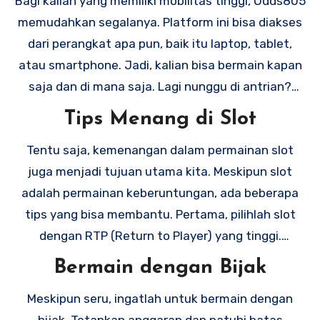
Bagi kalian yang memiliki mobilitas tinggi, Odds805
adalah nilai tambah yang tak ternilai!
memudahkan segalanya. Platform ini bisa diakses
dari perangkat apa pun, baik itu laptop, tablet,
atau smartphone. Jadi, kalian bisa bermain kapan
saja dan di mana saja. Lagi nunggu di antrian?
Tidak masalah! Cukup buka aplikasi Odds805 dan
Tips Menang di Slot
mainkan slot favorit kalian sambil menunggu.
Tentu saja, kemenangan dalam permainan slot
juga menjadi tujuan utama kita. Meskipun slot
adalah permainan keberuntungan, ada beberapa
tips yang bisa membantu. Pertama, pilihlah slot
dengan RTP (Return to Player) yang tinggi.
Semakin tinggi RTP, semakin besar peluang kalian
Bermain dengan Bijak
untuk menang. Selain itu, jangan ragu untuk
Meskipun seru, ingatlah untuk bermain dengan
mencoba versi demo dari slot yang ingin kalian