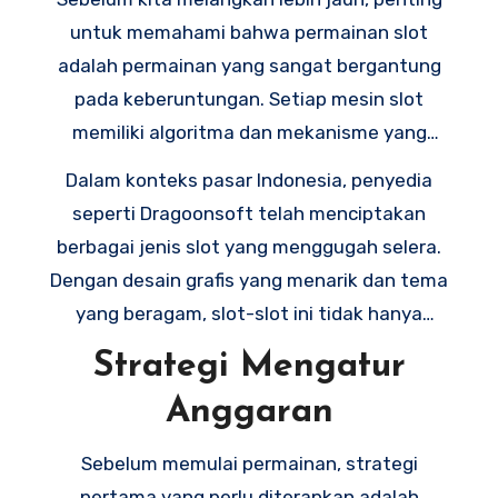
Namun, dalam permainan ini, tidak ada yang
untuk memahami bahwa permainan slot
bisa dijamin, kecuali keberanian dan strategi
adalah permainan yang sangat bergantung
yang cermat.
pada keberuntungan. Setiap mesin slot
memiliki algoritma dan mekanisme yang
rumit, dengan pengaturan Return to Player
Dalam konteks pasar Indonesia, penyedia
(RTP) yang menentukan berapa banyak dari
seperti Dragoonsoft telah menciptakan
taruhan yang akan dibayarkan kembali
berbagai jenis slot yang menggugah selera.
kepada pemain dalam jangka panjang. Slot
Dengan desain grafis yang menarik dan tema
gacor biasanya memiliki RTP yang lebih tinggi,
yang beragam, slot-slot ini tidak hanya
membuatnya lebih menarik bagi para pemain.
menyajikan peluang menang, tetapi juga
Strategi Mengatur
pengalaman bermain yang menyenangkan.
Anggaran
Sebelum memulai permainan, strategi
pertama yang perlu diterapkan adalah