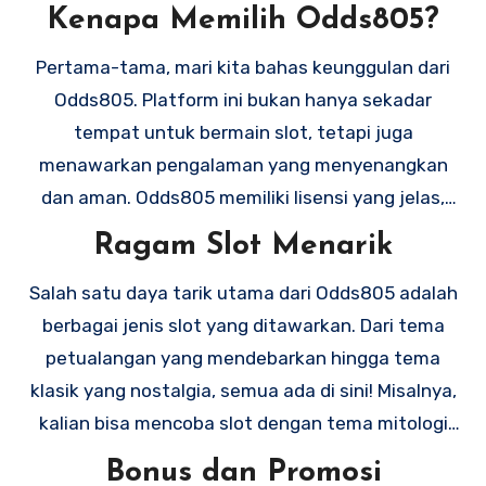
Yuk, kita bahas kenapa
Odds805
bisa jadi sahabat
Kenapa Memilih Odds805?
baru kalian di dunia perjudian ini!
Pertama-tama, mari kita bahas keunggulan dari
Odds805. Platform ini bukan hanya sekadar
tempat untuk bermain slot, tetapi juga
menawarkan pengalaman yang menyenangkan
dan aman. Odds805 memiliki lisensi yang jelas,
sehingga kalian bisa bermain tanpa khawatir soal
Ragam Slot Menarik
keamanan. Ingat, main judi harus cerdas, dan
Salah satu daya tarik utama dari Odds805 adalah
memilih tempat bermain yang terpercaya adalah
berbagai jenis slot yang ditawarkan. Dari tema
langkah awal yang tepat!
petualangan yang mendebarkan hingga tema
klasik yang nostalgia, semua ada di sini! Misalnya,
kalian bisa mencoba slot dengan tema mitologi
atau slot dengan fitur bonus yang menggiurkan.
Bonus dan Promosi