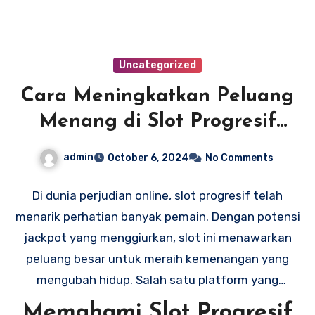
Uncategorized
Cara Meningkatkan Peluang
Menang di Slot Progresif
Nagahoki88
admin
October 6, 2024
No Comments
Di dunia perjudian online, slot progresif telah
menarik perhatian banyak pemain. Dengan potensi
jackpot yang menggiurkan, slot ini menawarkan
peluang besar untuk meraih kemenangan yang
mengubah hidup. Salah satu platform yang
terkenal di Indonesia adalah Nagahoki88, yang
Memahami Slot Progresif